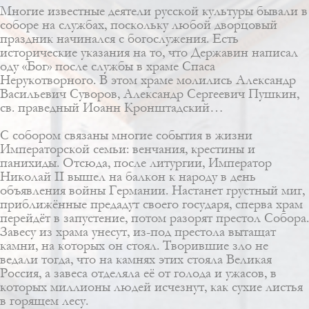
Многие известные деятели русской культуры бывали в
соборе на службах, поскольку любой дворцовый
праздник начинался с богослужения. Есть
исторические указания на то, что Державин написал
оду «Бог» после службы в храме Спаса
Нерукотворного. В этом храме молились Александр
Васильевич Суворов, Александр Сергеевич Пушкин,
св. праведный Иоанн Кронштадский…
С собором связаны многие события в жизни
Императорской семьи: венчания, крестины и
панихиды. Отсюда, после литургии, Император
Николай II вышел на балкон к народу в день
объявления войны Германии. Настанет грустный миг,
приближённые предадут своего государя, сперва храм
перейдёт в запустение, потом разорят престол Собора.
Завесу из храма унесут, из-под престола вытащат
камни, на которых он стоял. Творившие зло не
ведали тогда, что на камнях этих стояла Великая
Россия, а завеса отделяла её от голода и ужасов, в
которых миллионы людей исчезнут, как сухие листья
в горящем лесу.