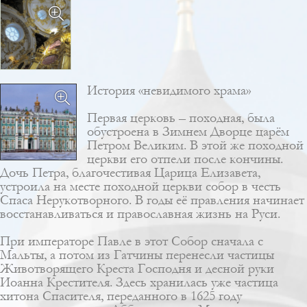
История «невидимого храма»
Первая церковь – походная, была
обустроена в Зимнем Дворце царём
Петром Великим. В этой же походной
церкви его отпели после кончины.
Дочь Петра, благочестивая Царица Елизавета,
устроила на месте походной церкви собор в честь
Спаса Нерукотворного. В годы её правления начинает
восстанавливаться и православная жизнь на Руси.
При императоре Павле в этот Собор сначала с
Мальты, а потом из Гатчины перенесли частицы
Животворящего Креста Господня и десной руки
Иоанна Крестителя. Здесь хранилась уже частица
хитона Спасителя, переданного в 1625 году