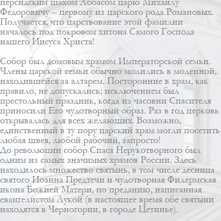
персидским шахом Аббасом царю Михаилу
Федоровичу – первому из царского рода Романовых.
Получается, что царствование этой фамилии
началось под покровом хитона Самого Господа
нашего Иисуса Христа!
Собор был домовым храмом Императорской семьи.
Члены царской семьи обычно молились в моленной,
находившейся за алтарем. Посторонние в храм, как
правило, не допускались; исключением был
престольный праздник, когда из часовни Спасителя
приносили Его чудотворный образ. Раз в год церковь
открывалась для всех желающих. Возможно,
единственный в ту пору царский храм могли посетить
любая швея, любой рабочий, запросто!
До революции собор Спаса Нерукотворного был
одним из самых значимых храмов России. Здесь
находилось множество святынь, в том числе десница
святого Иоанна Предтечи и чудотворная Филермская
икона Божией Матери, по преданию, написанная
евангелистом Лукой (в настоящее время обе святыни
находятся в Черногории, в городе Цетинье).