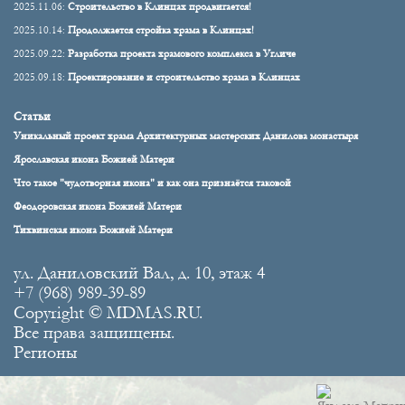
2025.11.06:
Строительство в Клинцах продвигается!
2025.10.14:
Продолжается стройка храма в Клинцах!
2025.09.22:
Разработка проекта храмового комплекса в Угличе
2025.09.18:
Проектирование и строительство храма в Клинцах
Статьи
Уникальный проект храма Архитектурных мастерских Данилова монастыря
Ярославская икона Божией Матери
Что такое "чудотворная икона" и как она признаётся таковой
Феодоровская икона Божией Матери
Тихвинская икона Божией Матери
ул. Даниловский Вал, д. 10, этаж 4
+7 (968) 989-39-89
Copyright © MDMAS.RU.
Все права защищены.
Регионы