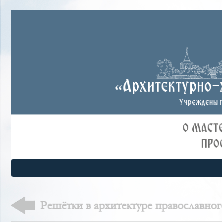
«Архитектурно-
Учреждены п
О МАСТ
ПРО
Решётки в архитектуре православног