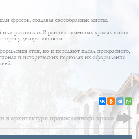
или фресок, создавая своеобразные киоты.
ой или росписью. В ранних каменных храмах ниши
сторону декоративности.
ормления стен, но и передают идеал прекрасного,
егионах и исторических периодах их оформление
квей.
 в архитектуре православного храма