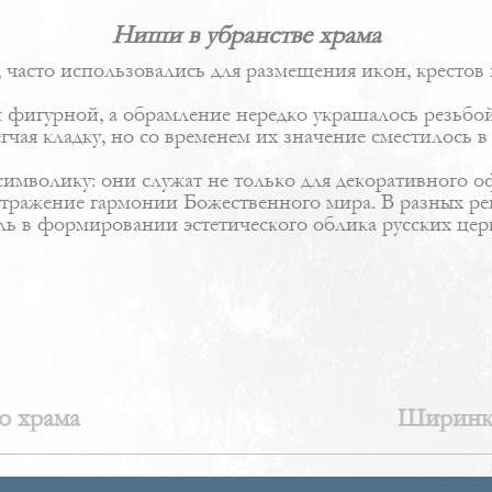
Ниши в убранстве храма
часто использовались для размещения икон, крестов 
 фигурной, а обрамление нередко украшалось резьб
ая кладку, но со временем их значение сместилось в 
имволику: они служат не только для декоративного оф
 отражение гармонии Божественного мира. В разных р
ль в формировании эстетического облика русских цер
о храма
Ширинки