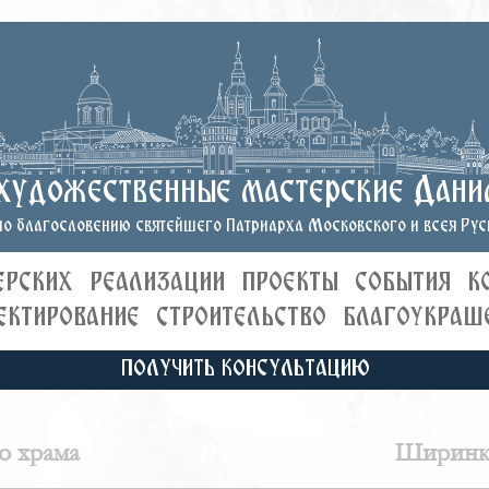
художественные мастерские Дани
о благословению святейшего Патриарха Московского и всея Руси
ЕРСКИХ
РЕАЛИЗАЦИИ
ПРОЕКТЫ
СОБЫТИЯ
К
ЕКТИРОВАНИЕ
СТРОИТЕЛЬСТВО
БЛАГОУКРАШ
ПОЛУЧИТЬ КОНСУЛЬТАЦИЮ
о храма
Ширинки