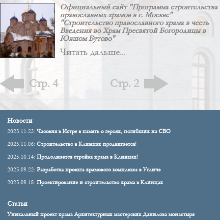
Официальный сайт "Программа строительства
православных храмов в г. Москве"
"Строительство православного храма в честь
Введения во Храм Пресвятой Богородицы в
Южном Бутово"
Читать дальше...
Стр. 4
Стр. 2
Новости
2025.11.23:
Часовня в Истре в память о героях, погибших на СВО
2025.11.06:
Строительство в Клинцах продвигается!
2025.10.14:
Продолжается стройка храма в Клинцах!
2025.09.22:
Разработка проекта храмового комплекса в Угличе
2025.09.18:
Проектирование и строительство храма в Клинцах
Статьи
Уникальный проект храма Архитектурных мастерских Данилова монастыря