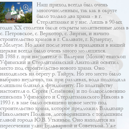
Наш приход всегда был очень
многочисленным, так как в округе
было только два храма - в г.
Стерлитамаке и у нас. Лишь в 90-ых
годах XX столетия были открыты молитвенные дома в
с. Петровское, с. Верхотор, с. Зирган, и начато
строительство храмов в г. Салавате, г. Кумертау,
г.Мелеузе. Но даже после этого в праздники в нашей
церкви всегда было очень много молящихся.
В 1988 г. при настоятеле о. Валерии (Мохов) епископ
Уфимский и Стерлитамакский Анатолий освятил
место под строительство нового храма. Оно
находилось на берегу р. Тайрук. Но это место было
выбрано неудачно, так при разливах, вода подходила
слишком близко к фундаменту. По ходатайству
настоятеля о. Сергея (Семёнова) и по благословению
епископа Уфимского и Стерлитамакского Никона в
1993 г. в мае было освящено новое место под
строительство храма, которое предложил Владимир
Николаевич Поляков, договорившись с тогдашним
главой города Ю.В. Уткиным. Оно находится на
пересечении улиц Бульварной и Советской. Уже