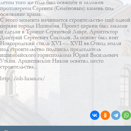
летом того же года был освящён и заложен
протоиереем Сергием (Семёновым) камень под
основание храма.
С этого момента начинается строительство ещё одной
церкви города Ишимбая. Проект церкви был заказан
и сделан в Троице Сергиевой Лавре. Архитектор
Дмитрий Сергеевич Соколов
. За основу был взят
Новгородский стиль XVI — XVII вв.Отвод земли
под строительство подписал председатель
ишимбайского горисполкома Юрий Васильевич
Уткин. Архиепископ Никон освятил место
строительства...
http://ish-hram.ru/