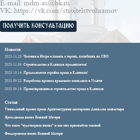
Е-mail: mdm-as@bk.ru
VK:
https://vk.com/stroitelstvohramov
ПОЛУЧИТЬ КОНСУЛЬТАЦИЮ
Новости
2025.11.23:
Часовня в Истре в память о героях, погибших на СВО
2025.11.06:
Строительство в Клинцах продвигается!
2025.10.14:
Продолжается стройка храма в Клинцах!
2025.09.22:
Разработка проекта храмового комплекса в Угличе
2025.09.18:
Проектирование и строительство храма в Клинцах
Статьи
Уникальный проект храма Архитектурных мастерских Данилова монастыря
Ярославская икона Божией Матери
Что такое "чудотворная икона" и как она признаётся таковой
Феодоровская икона Божией Матери