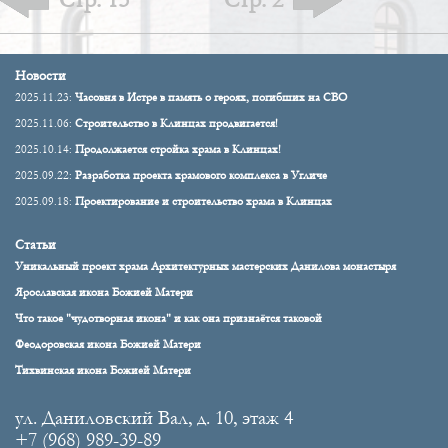
Новости
2025.11.23:
Часовня в Истре в память о героях, погибших на СВО
2025.11.06:
Строительство в Клинцах продвигается!
2025.10.14:
Продолжается стройка храма в Клинцах!
2025.09.22:
Разработка проекта храмового комплекса в Угличе
2025.09.18:
Проектирование и строительство храма в Клинцах
Статьи
Уникальный проект храма Архитектурных мастерских Данилова монастыря
Ярославская икона Божией Матери
Что такое "чудотворная икона" и как она признаётся таковой
Феодоровская икона Божией Матери
Тихвинская икона Божией Матери
ул. Даниловский Вал, д. 10, этаж 4
+7 (968) 989-39-89