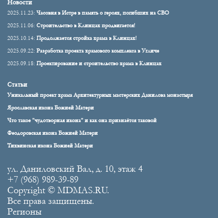
Новости
2025.11.23:
Часовня в Истре в память о героях, погибших на СВО
2025.11.06:
Строительство в Клинцах продвигается!
2025.10.14:
Продолжается стройка храма в Клинцах!
2025.09.22:
Разработка проекта храмового комплекса в Угличе
2025.09.18:
Проектирование и строительство храма в Клинцах
Статьи
Уникальный проект храма Архитектурных мастерских Данилова монастыря
Ярославская икона Божией Матери
Что такое "чудотворная икона" и как она признаётся таковой
Феодоровская икона Божией Матери
Тихвинская икона Божией Матери
ул. Даниловский Вал, д. 10, этаж 4
+7 (968) 989-39-89
Copyright © MDMAS.RU.
Все права защищены.
Регионы