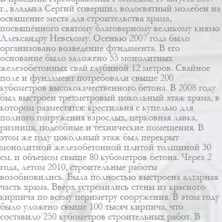
г., владыка Сергий совершил водосвятный молебен на
освящение места для строительства храма,
посвящённого святому благоверному великому князю
Александру Невскому. Осенью 2007 года было
организовано возведение фундамента. В его
основание было заложено 55 монолитных
железобетонных свай глубиной 12 метров. Свайное
поле и фундамент потребовали свыше 200
кубометров высококачественного бетона. В 2008 году
был выстроен трехметровый цокольный этаж храма, в
котором разместятся: крестильня с купелью для
полного погружения взрослых, церковная лавка,
ризница, подсобные и технические помещения. В
этом же году цокольный этаж был перекрыт
монолитной железобетонной плитой толщиной 30
см. и объемом свыше 80 кубометров бетона. Через 2
года, летом 2010, строительные работы
возобновились. Была полностью выстроена алтарная
часть храма. Вверх устремились стены из красного
кирпича по всему периметру сооружения. В этом году
было уложено свыше 100 тысяч кирпича, что
составило 250 кубометров строительных работ. В