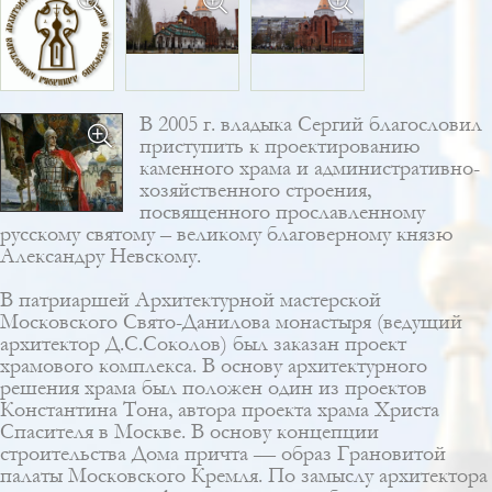
В 2005 г. владыка Сергий благословил
приступить к
проектированию
каменного храма
и административно-
хозяйственного строения,
посвященного прославленному
русскому святому – великому благоверному князю
Александру Невскому.
В патриаршей Архитектурной мастерской
Московского Свято-Данилова монастыря (ведущий
архитектор Д.С.Соколов) был заказан проект
храмового комплекса. В основу архитектурного
решения храма был положен один из проектов
Константина Тона, автора проекта храма Христа
Спасителя в Москве. В основу концепции
строительства Дома причта — образ Грановитой
палаты Московского Кремля. По замыслу архитектора