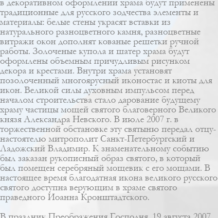
в декоративном оформлении храма будут применены
традиционные для русского зодчества элементы и
материалы: белые стены украсят вставки из
натурального разноцветного камня, разноцветные
витражи окон дополнят кованые решетки ручной
работы. Золоченые купола и шатер храма будут
оформлены объемным причудливым рисунком
декора и крестами. Внутри храма установят
позолоченный многоярусный иконостас и киоты для
икон. Великой силы духовным импульсом перед
началом строительства стало дарование будущему
храму частицы мощей святого благоверного Великого
князя Александра Невского. В июле 2007 г. в
торжественной обстановке эту святыню передал отцу-
настоятелю митрополит Санкт-Петербургский и
Ладожский Владимир. К знаменательному событию
был заказан рукописный образ святого, в который
был помещен серебряный мощевик с его мощами. В
настоящее время благодатная икона великого русского
святого доступна верующим в храме святого
праведного Иоанна Кронштадтского.
В праздник Преображения Господня, 19 августа 2007