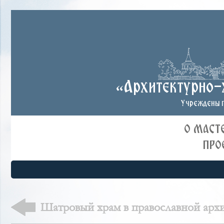
«Архитектурно-
Учреждены п
О МАСТ
ПРО
Шатровый храм в православной архи