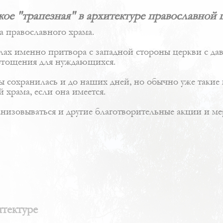
кое "трапезная" в архитектуре православной 
а православного храма.
елах именно притвора с западной стороны церкви с д
и угощения для нуждающихся.
 сохранилась и до наших дней, но обычно уже такие м
 храма, если она имеется.
анизовываться и другие благотворительные акции и м
тектуре