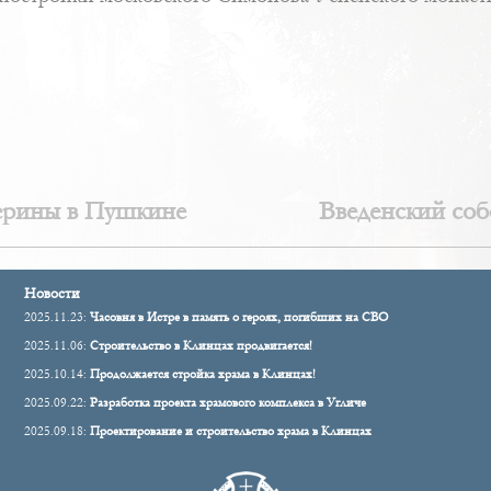
ерины в Пушкине
Введенский соб
Новости
2025.11.23:
Часовня в Истре в память о героях, погибших на СВО
2025.11.06:
Строительство в Клинцах продвигается!
2025.10.14:
Продолжается стройка храма в Клинцах!
2025.09.22:
Разработка проекта храмового комплекса в Угличе
2025.09.18:
Проектирование и строительство храма в Клинцах