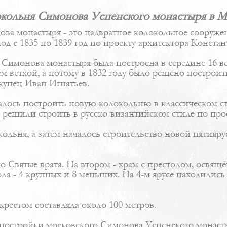
кольня Симонова Успенского монастыря в М
ва монастыря - это надвратное колокольное сооруже
од с 1835 по 1839 год по проекту архитектора
Констан
Симонова монастыря была построена в середине 16 ве
сем ветхой, а потому в 1832 году было решено постро
купец Иван Игнатьев.
алось построить новую колокольню в классическом ст
ге решили строить в
русско-византийском стиле
по про
окольня, а затем началось строительство новой пятия
Святые врата. На втором - храм с престолом, освящё
а - 4 крупных и 8 меньших. На 4-м ярусе находились 
рестом составляла около 100 метров.
 постройки московского Симонова Успенского монастыр