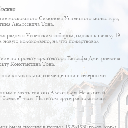
оскве
ние московского Симонова Успенского монастыря,
тина Андреевича Тона
.
ка рядом с Успенским собором, однако к началу 19
ить новую колокольню, на что пожертвовал
иле по проекту архитектора
Евграфа Дмитриевича
екту Константина Тона.
русной колокольни, совмещённой с северными
нным в честь святого Александра Невского и
"боевые" часы. На пятом ярусе располагалась
я были снесены в период 1929-1930 годов, когда