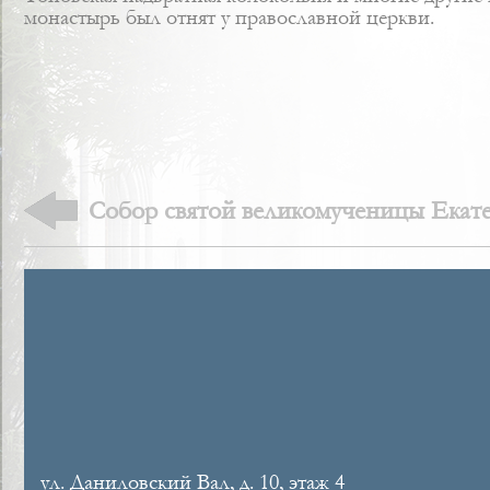
монастырь был отнят у православной церкви.
Собор святой великомученицы Екат
ул. Даниловский Вал, д. 10, этаж 4