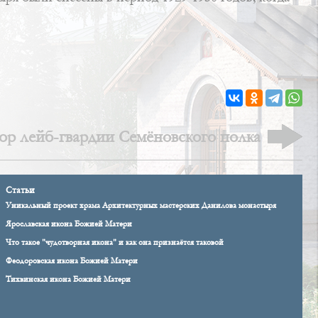
ор лейб-гвардии Семёновского полка
Статьи
Уникальный проект храма Архитектурных мастерских Данилова монастыря
Ярославская икона Божией Матери
Что такое "чудотворная икона" и как она признаётся таковой
Феодоровская икона Божией Матери
Тихвинская икона Божией Матери