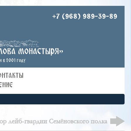
+7 (968) 989-39-89
лова монастыря»
 в 2001 году
ОНТАКТЫ
ЕНИЕ
ор лейб-гвардии Семёновского полка