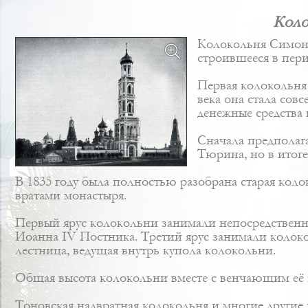
Коло
Колокольня Симоно
строившееся в пери
Первая колокольня 
века она стала сов
денежные средства 
Сначала предполаг
Тюрина
, но в ито
В 1835 году была полностью разобрана старая кол
вратами монастыря.
Первый ярус колокольни занимали непосредственно 
Иоанна IV Постника. Третий ярус занимали колокол
лестница, ведущая внутрь купола колокольни.
Общая высота колокольни вместе с венчающим её к
Тоновская надвратная колокольня и многие другие