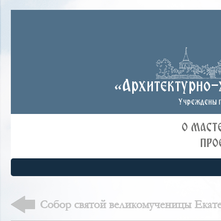
«Архитектурно-
Учреждены п
О МАСТ
ПРО
Собор святой великомученицы Екат