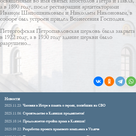
освящённый во имя святых апостолов Петра и Павла,
а в 1890 году, после реставрации архитекторами
Иваном Шапошниковым
и
Николаем Никоновым
, в
соборе был устроен придел Вознесения Господня.
Петергофская Петропавловская церковь была закрыта
в 1922 году, а в 1930 году здание церкви было
разрушено...
Новости
2025.11.23:
Часовня в Истре в память о героях, погибших на СВО
2025.11.06:
Строительство в Клинцах продвигается!
2025.10.14:
Продолжается стройка храма в Клинцах!
2025.09.22:
Разработка проекта храмового комплекса в Угличе