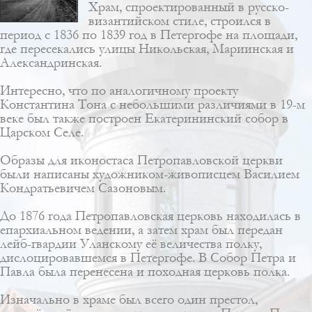
Храм, спроектированный в
русско-
византийском стиле
, строился в
период с 1836 по 1839 год в Петергофе на площади,
где пересекались улицы Никольская, Мариинская и
Александринская.
Интересно, что по аналогичному проекту
Константина Тона с небольшими различиями в 19-м
веке был также построен
Екатерининский собор в
Царском Селе
.
Образы для иконостаса Петропавловской церкви
были написаны художником-живописцем Василием
Кондратьевичем Сазоновым.
До 1876 года Петропавловская церковь находилась в
епархиальном ведении, а затем храм был передан
лейб-гвардии Уланскому её величества полку,
дислоцировавшемся в Петергофе. В Собор Петра и
Павла была перенесена и походная церковь полка.
Изначально в храме был всего один престол,