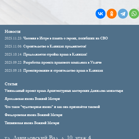
Новости
2025.11.23:
Часовня в Истре в память о героях, погибших на СВО
2025.11.06:
Строительство в Клинцах продвигается!
2025.10.14:
Продолжается стройка храма в Клинцах!
2025.09.22:
Разработка проекта храмового комплекса в Угличе
2025.09.18:
Проектирование и строительство храма в Клинцах
Статьи
Уникальный проект храма Архитектурных мастерских Данилова монастыря
Ярославская икона Божией Матери
Что такое "чудотворная икона" и как она признаётся таковой
Феодоровская икона Божией Матери
Тихвинская икона Божией Матери
ул. Даниловский Вал, д. 10, этаж 4