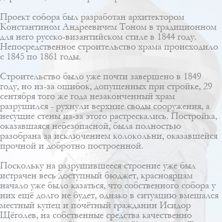
Проект собора был разработан архитектором
Константином Андреевичем Тоном
в традиционном
для него
русско-византийском стиле
в 1844 году.
Непосредственное строительство храма происходило
с 1845 по 1861 годы.
Строительство было уже почти завершено в 1849
году, но из-за ошибок, допущенных при стройке, 29
сентября того же года незаконченный храм
разрушился - рухнули верхние своды сооружения, а
несущие стены из-за этого растрескались. Постройка,
оказавшаяся небезопасной, была полностью
разобрана за исключением колокольни, оказавшейся
прочной и добротно построенной.
Поскольку на разрушившееся строение уже был
истрачен весь доступный бюджет, красноярцам
начало уже было казаться, что собственного собора у
них ещё долго не будет, однако в ситуацию вмешался
местный купец и почётный гражданин Исидор
Щёголев, на собственные средства качественно