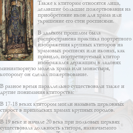
Также к ктиторам относятся лица,
делавшие большие пожертвования на
приобретение икон для храма или
украшение его стен росписями.
В далёком прошлом была
распространена практика портретного
изображения крупных ктиторов на
храмовых росписях или иконах, как
правило, портретируемый ктитор
изображался держащим в ладонях
миниатюрную модель храма или монастыря,
которому он сделал пожертвование.
В разное время параллельно существовали также и
другие понимания ктиторства:
В 17-18 веках ктитором могли называть церковных
старост в приходских храмах крупных городов.
В 19 веке и начале 20 века при полковых церквях
существовала должность ктитора, назначаемого