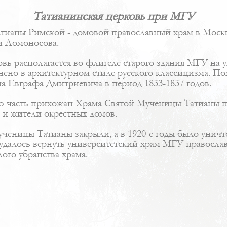
Татианинская церковь при МГУ
ианы Римской - домовой православный храм в Моск
и Ломоносова.
овь располагается во флигеле старого здания МГУ на
ено в архитектурном стиле
русского классицизма
. По
а Евграфа Дмитриевича
в период 1833-1837 годов.
ю часть прихожан Храма Святой Мученицы Татианы пр
 и жители окрестных домов.
ученицы Татианы закрыли, а в 1920-е годы было уничт
 удалось вернуть университетский храм МГУ православ
ого убранства храма.