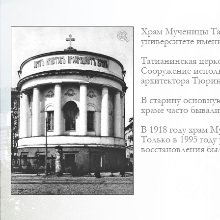
Храм Мученицы Тат
университете имен
Татианинская церк
Сооружение исполн
архитектора
Тюрин
В старину основну
храме часто бывали
В 1918 году храм М
Только в 1995 году
восстановления был