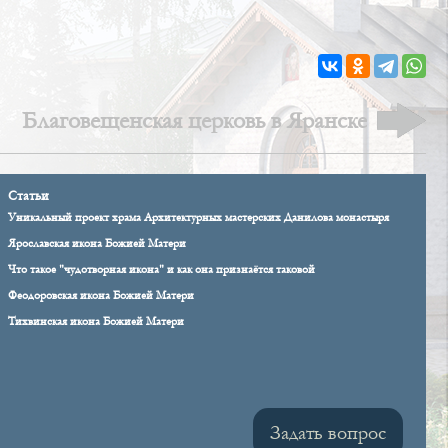
Благовещенская церковь в Яранске
Статьи
Уникальный проект храма Архитектурных мастерских Данилова монастыря
Ярославская икона Божией Матери
Что такое "чудотворная икона" и как она признаётся таковой
Феодоровская икона Божией Матери
Тихвинская икона Божией Матери
Задать вопрос