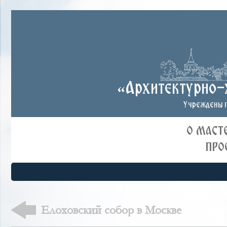
«Архитектурно-
Учреждены п
О МАСТ
ПРО
Елоховский собор в Москве