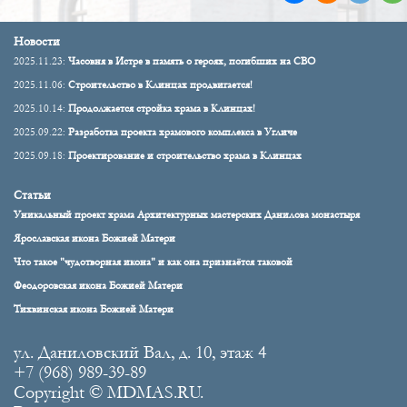
Новости
2025.11.23:
Часовня в Истре в память о героях, погибших на СВО
2025.11.06:
Строительство в Клинцах продвигается!
2025.10.14:
Продолжается стройка храма в Клинцах!
2025.09.22:
Разработка проекта храмового комплекса в Угличе
2025.09.18:
Проектирование и строительство храма в Клинцах
Статьи
Уникальный проект храма Архитектурных мастерских Данилова монастыря
Ярославская икона Божией Матери
Что такое "чудотворная икона" и как она признаётся таковой
Феодоровская икона Божией Матери
Тихвинская икона Божией Матери
ул. Даниловский Вал, д. 10, этаж 4
+7 (968) 989-39-89
Copyright © MDMAS.RU.