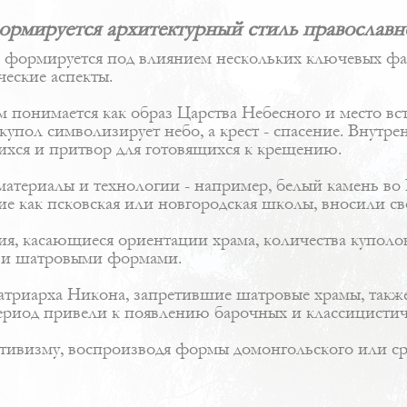
ормируется архитектурный стиль православн
 формируется под влиянием нескольких ключевых фа
ческие аспекты.
 понимается как образ Царства Небесного и место вст
купол символизирует небо, а крест - спасение. Внутр
ящихся и притвор для готовящихся к крещению.
материалы и технологии - например, белый камень в
ие как псковская или новгородская школы, вносили с
я, касающиеся ориентации храма, количества куполо
ми и шатровыми формами.
атриарха Никона, запретившие шатровые храмы, также
ериод привели к появлению барочных и классицистич
ивизму, воспроизводя формы домонгольского или сред