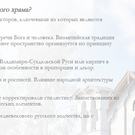
ого храма?
кторов, ключевыми из которых являются
речи Бога и человека. Византийская традиция
еннее пространство организуется по принципу
о Владимиро-Суздальской Руси или кирпич в
вои особенности в пропорции и декор.
в и росписей. Влияние народной архитектуры
 корректировали стилистику. Заимствования из
еских элементов.
невекового русского зодчества, но с