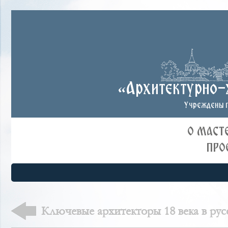
«Архитектурно-
Учреждены п
О МАСТ
ПРО
Ключевые архитекторы 18 века в ру
зодчестве