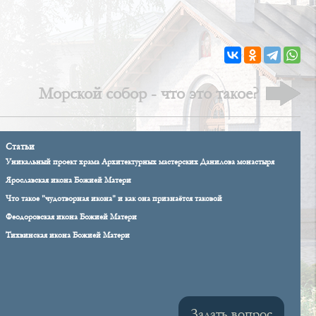
Морской собор - что это такое?
Статьи
Уникальный проект храма Архитектурных мастерских Данилова монастыря
Ярославская икона Божией Матери
Что такое "чудотворная икона" и как она признаётся таковой
Феодоровская икона Божией Матери
Тихвинская икона Божией Матери
Задать вопрос