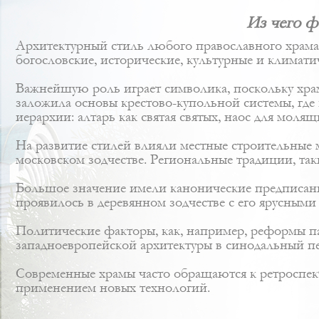
Из чего ф
Архитектурный стиль любого православного храма
богословские, исторические, культурные и климати
Важнейшую роль играет символика, поскольку храм
заложила основы крестово-купольной системы, где 
иерархии: алтарь как святая святых, наос для мол
На развитие стилей влияли местные строительные 
московском зодчестве. Региональные традиции, так
Большое значение имели канонические предписани
проявилось в деревянном зодчестве с его ярусны
Политические факторы, как, например, реформы п
западноевропейской архитектуры в синодальный п
Современные храмы часто обращаются к ретроспект
применением новых технологий.