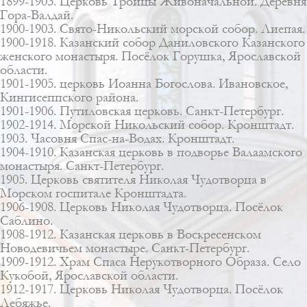
1899-1903. Церковь Троицы Живоначальной. Деревня
Гора-Валдай.
1900-1903. Свято-Никольский морской собор. Лиепая.
1900-1918. Казанский собор Даниловского Казанского
женского монастыря. Посёлок Горушка, Ярославской
области.
1901-1905. церковь Иоанна Богослова. Ивановское,
Кингисеппского района.
1901-1906. Путиловская церковь. Санкт-Петербург.
1902-1914. Морской Никольский собор. Кронштадт.
1903. Часовня Спас-на-Водах. Кронштадт.
1904-1910. Казанская церковь в подворье Валаамского
монастыря. Санкт-Петербург.
1905. Церковь святителя Николая Чудотворца в
Морском госпитале Кронштадта.
1906-1908. Церковь Николая Чудотворца. Посёлок
Саблино.
1908-1912. Казанская церковь в Воскресенском
Новодевичьем монастыре. Санкт-Петербург.
1909-1912. Храм Спаса Нерукотворного Образа. Село
Кукобой, Ярославской области.
1912-1917. Церковь Николая Чудотворца. Посёлок
Лебяжье.