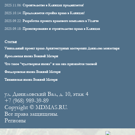
2025.11.06:
Строительство в Клинцах продвигается!
2025.10.14:
Продолжается стройка храма в Клинцах!
2025.09.22:
Разработка проекта храмового комплекса в Угличе
2025.09.18:
Проектирование и строительство храма в Клинцах
Статьи
Уникальный проект храма Архитектурных мастерских Данилова монастыря
Ярославская икона Божией Матери
Что такое "чудотворная икона" и как она признаётся таковой
Феодоровская икона Божией Матери
Тихвинская икона Божией Матери
ул. Даниловский Вал, д. 10, этаж 4
+7 (968) 989-39-89
Copyright © MDMAS.RU.
Все права защищены.
Регионы