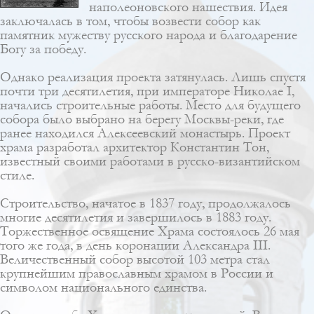
наполеоновского нашествия. Идея
заключалась в том, чтобы возвести собор как
памятник мужеству русского народа и благодарение
Богу за победу.
Однако реализация проекта затянулась. Лишь спустя
почти три десятилетия, при императоре Николае I,
начались строительные работы. Место для будущего
собора было выбрано на берегу Москвы-реки, где
ранее находился Алексеевский монастырь. Проект
храма разработал архитектор
Константин Тон
,
известный своими работами в
русско-византийском
стиле
.
Строительство, начатое в 1837 году, продолжалось
многие десятилетия и завершилось в 1883 году.
Торжественное освящение Храма состоялось 26 мая
того же года, в день коронации Александра III.
Величественный собор высотой 103 метра стал
крупнейшим православным храмом в России и
символом национального единства.