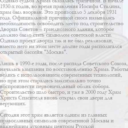
Однако судьба Храма оказалась трагичной. В начале
1930-х годов, во время правления Иосифа Сталина,
храм был взорван. Это произошло 5 декабря 1931
года. Официальной причиной сноса называлась
необходимость освободить место под строительство
Дворца Советов – грандиозного здания, которое
должно было стать символом советской власти.
Однако проект дворца так и не был реализован,
вместо него на этом месте долгие годы располагался
открытый бассейн "Москва".
Лишь в 1990-е годы, после распада Советского Союза,
началась кампания по восстановлению Храма. Работы
велись с использованием современных технологий,
но при этом старались максимально точно
воспроизвести первоначальный облик собора.
Строительство шло быстро, и уже в 2000 году Храм
Христа Спасителя вновь открыл свои двери для
верующих.
Сегодня этот храм является одним из главных
православных символов современной Москвы и
важнейшим духовным центром Русской