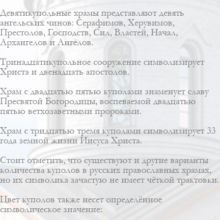
Девятикупольныe храмы представляют девять
ангельских чинов: Серафимов, Херувимов,
Престолов, Господств, Сил, Властей, Начал,
Архангелов и Ангелов.
Тринадцатикупольное сооружение символизирует
Христа и двенадцать апостолов.
Храм с двадцатью пятью куполами знаменует славу
Пресвятой Богородицы, воспеваемой двадцатью
пятью ветхозаветными пророками.
Храм с тридцатью тремя куполами символизирует 33
года земной жизни Иисуса Христа.
Стоит отметить, что существуют и другие варианты
количества куполов в русских православных храмах,
но их символика зачастую не имеет чёткой трактовки.
Цвет куполов также несет определённое
символическое значение: