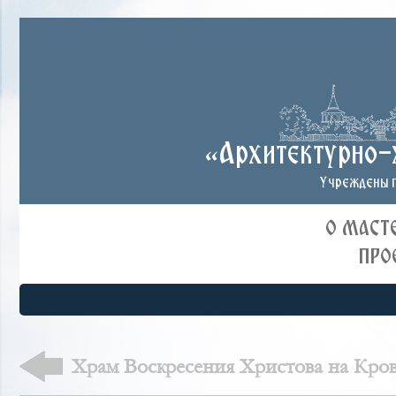
«Архитектурно-
Учреждены п
О МАСТ
ПРО
Храм Воскресения Христова на Кров