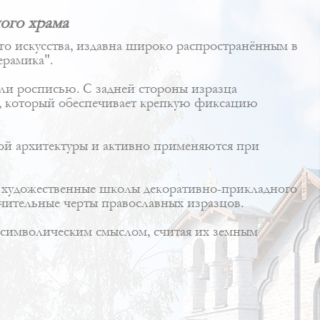
ого храма
го искусства, издавна широко распространённым в
ерамика".
или росписью. С задней стороны изразца
ик, который обеспечивает крепкую фиксацию
ой архитектуры и активно применяются при
ые художественные школы декоративно-прикладного
чительные черты православных изразцов.
м символическим смыслом, считая их земным