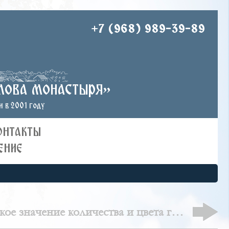
+7 (968) 989-39-89
лова монастыря»
 в 2001 году
ОНТАКТЫ
ЕНИЕ
ое значение количества и цвета глав
православного храма