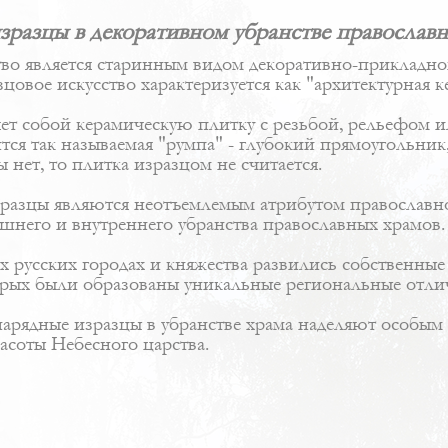
зразцы в декоративном убранстве православн
тво является старинным видом декоративно-прикладно
зцовое искусство характеризуется как "архитектурная к
яет собой керамическую плитку с резьбой, рельефом 
ится так называемая "румпа" - глубокий прямоугольн
 нет, то плитка изразцом не считается.
зразцы являются неотъемлемым атрибутом православн
шнего и внутреннего убранства православных храмов.
их русских городах и княжества развились собственн
торых были образованы уникальные региональные отли
 нарядные изразцы в убранстве храма наделяют особы
асоты Небесного царства.