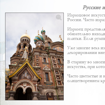
Русские и
Изразцовое искусс
России. Часто изра
Изразец представл
обязательно наход
плитки. Если румпы
Уже многие века и
декорировании вне
В старину во мног
искусства, при ко
Часто цветастые и
олицетворением кр