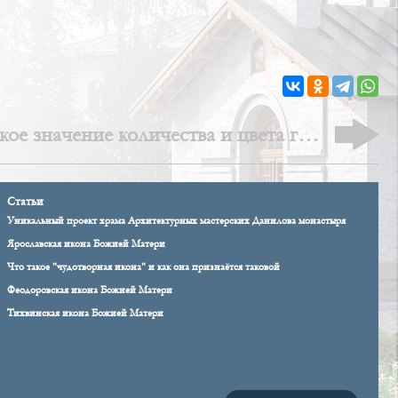
ое значение количества и цвета глав
православного храма
Статьи
Уникальный проект храма Архитектурных мастерских Данилова монастыря
Ярославская икона Божией Матери
Что такое "чудотворная икона" и как она признаётся таковой
Феодоровская икона Божией Матери
Тихвинская икона Божией Матери