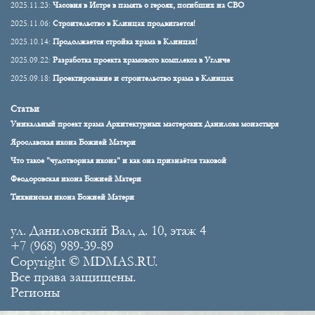
2025.11.23:
Часовня в Истре в память о героях, погибших на СВО
2025.11.06:
Строительство в Клинцах продвигается!
2025.10.14:
Продолжается стройка храма в Клинцах!
2025.09.22:
Разработка проекта храмового комплекса в Угличе
2025.09.18:
Проектирование и строительство храма в Клинцах
Статьи
Уникальный проект храма Архитектурных мастерских Данилова монастыря
Ярославская икона Божией Матери
Что такое "чудотворная икона" и как она признаётся таковой
Феодоровская икона Божией Матери
Тихвинская икона Божией Матери
ул. Даниловский Вал, д. 10, этаж 4
+7 (968) 989-39-89
Copyright © MDMAS.RU.
Все права защищены.
Регионы