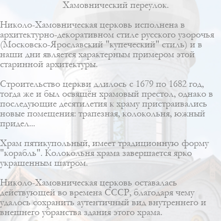
Хамовнический переулок.
Николо-Хамовническая церковь исполнена в
архитектурно-декоративном стиле
русского узорочья
(Московско-Ярославский "купеческий" стиль)
и в
наши дни является характерным примером этой
старинной архитектуры.
Строительство церкви длилось с 1679 по 1682 год,
тогда же и был освящён храмовый престол, однако в
последующие десятилетия к храму пристраивались
новые помещения: трапезная, колокольня, южный
придел...
Храм пятикупольный, имеет традиционную форму
"корабль"
. Колокольня храма завершается ярко
украшенным
шатром
.
Николо-Хамовническая церковь оставалась
действующей во времена СССР, благодаря чему
удалось сохранить аутентичный вид внутреннего и
внешнего убранства здания этого храма.