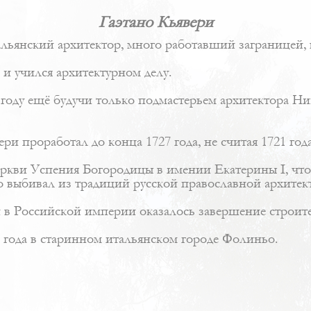
Гаэтано Кьявери
итальянский архитектор, много работавший заграницей,
 и учился архитектурном делу.
 году ещё будучи только подмастерьем архитектора
Ни
ри проработал до конца 1727 года, не считая 1721 год
еркви Успения Богородицы в имении Екатерины I, что 
о выбивал из традиций русской православной архитек
в Российской империи оказалось завершение строит
0 года в старинном итальянском городе Фолиньо.