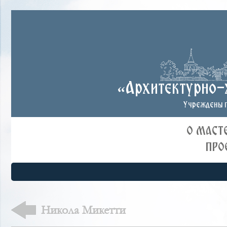
«Архитектурно-
Учреждены п
О МАСТ
ПРО
Никола Микетти