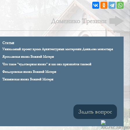
Доменико Трезини
Статьи
Уникальный проект храма Архитектурных мастерских Данилова монастыря
Ярославская икона Божией Матери
Что такое "чудотворная икона" и как она признаётся таковой
Феодоровская икона Божией Матери
Тихвинская икона Божией Матери
Задать вопрос