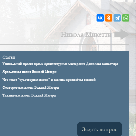
Никола Микетти
Статьи
Уникальный проект храма Архитектурных мастерских Данилова монастыря
Ярославская икона Божией Матери
Что такое "чудотворная икона" и как она признаётся таковой
Феодоровская икона Божией Матери
Тихвинская икона Божией Матери
Задать вопрос