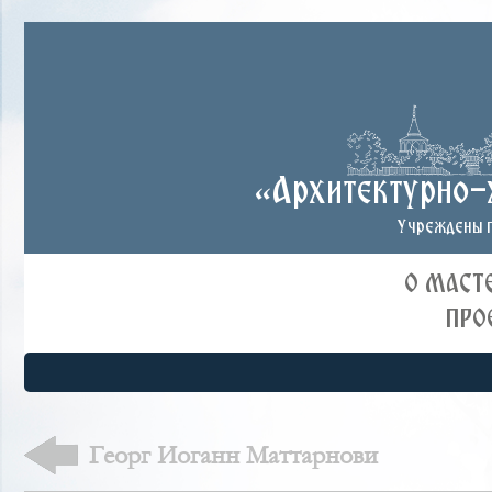
«Архитектурно-
Учреждены п
О МАСТ
ПРО
Георг Иоганн Маттарнови