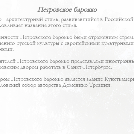
Петровское барокко
 - архитектурный стиль, развивавшийся в Российской
ловливает название этого стиля.
енности Петровского барокко были отражением стремл
ещению русской культуры с европейскими культурными
рными.
ятелей Петровского барокко представляли иностранны
овским двором работать в Санкт-Петербурге.
ом Петровского барокко является здание Кунсткамеры
ловский собор авторства
Доменико Трезини
.