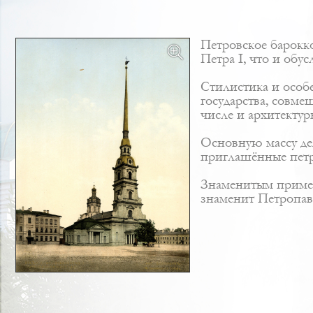
Петровское барокко
Петра I, что и обус
Стилистика и особ
государства, совм
числе и архитекту
Основную массу де
приглашённые петр
Знаменитым пример
знаменит Петропав