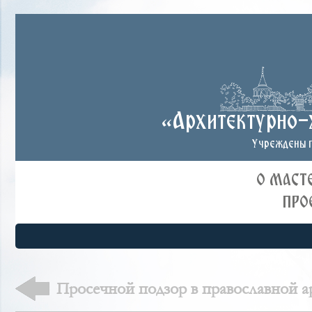
«Архитектурно-
Учреждены п
О МАСТ
ПРО
Просечной подзор в православной а