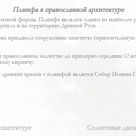
Плинфа в православной архитектуре
атной формы. Плинфа являлась одним из наиболее р
ерешла и на территорию Древней Руси.
на придавала сооружению заметную горизонтальную 
православном зодчестве до примерно середины 12 век
ному кирпичу.
древних храмов с плинфой является Собор Иоанна П
рхитектуре
Солнечные диски