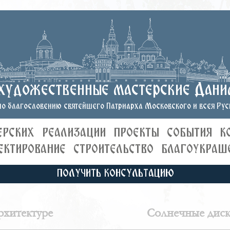
художественные мастерские Дани
о благословению святейшего Патриарха Московского и всея Руси
ЕРСКИХ
РЕАЛИЗАЦИИ
ПРОЕКТЫ
СОБЫТИЯ
К
ЕКТИРОВАНИЕ
СТРОИТЕЛЬСТВО
БЛАГОУКРАШ
ПОЛУЧИТЬ КОНСУЛЬТАЦИЮ
рхитектуре
Солнечные диски