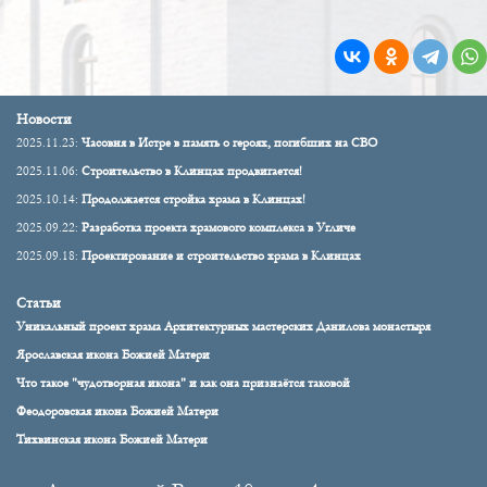
Новости
2025.11.23:
Часовня в Истре в память о героях, погибших на СВО
2025.11.06:
Строительство в Клинцах продвигается!
2025.10.14:
Продолжается стройка храма в Клинцах!
2025.09.22:
Разработка проекта храмового комплекса в Угличе
2025.09.18:
Проектирование и строительство храма в Клинцах
Статьи
Уникальный проект храма Архитектурных мастерских Данилова монастыря
Ярославская икона Божией Матери
Что такое "чудотворная икона" и как она признаётся таковой
Феодоровская икона Божией Матери
Тихвинская икона Божией Матери