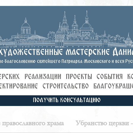
художественные мастерские Дани
о благословению святейшего Патриарха Московского и всея Руси
ЕРСКИХ
РЕАЛИЗАЦИИ
ПРОЕКТЫ
СОБЫТИЯ
К
ЕКТИРОВАНИЕ
СТРОИТЕЛЬСТВО
БЛАГОУКРАШ
ПОЛУЧИТЬ КОНСУЛЬТАЦИЮ
 православного храма
Убранство церкви -