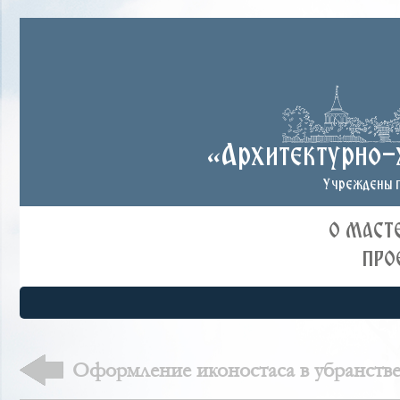
«Архитектурно-
Учреждены п
О МАСТ
ПРО
Оформление иконостаса в убранстве