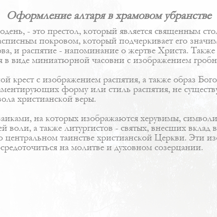
Оформление алтаря в храмовом убранстве
одень, - это престол, который является священным ст
писным покровом, который подчеркивает его значимо
ва, и распятие - напоминание о жертве Христа. Также 
ся в виде миниатюрной часовни с изображением гробн
й крест с изображением распятия, а также образ Бого
аментирующих форму или стиль распятия, не существу
ола христианской веры.
заиками, на которых изображаются херувимы, симво
й воли, а также литургистов - святых, внесших вклад
 центральном таинстве христианской Церкви. Эти из
средоточиться на молитве и духовном созерцании.