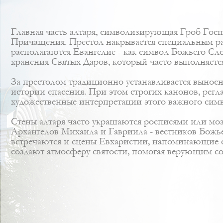
Главная часть алтаря, символизирующая Гроб Госп
Причащения. Престол накрывается специальным рас
располагаются Евангелие - как символ Божьего Сло
хранения Святых Даров, который часто выполняет
За престолом традиционно устанавливается выносно
истории спасения. При этом строгих канонов, регл
художественные интерпретации этого важного симв
Стены алтаря часто украшаются росписями или мо
Архангелов Михаила и Гавриила - вестников Божье
встречаются и сцены Евхаристии, напоминающие о
создают атмосферу святости, помогая верующим со