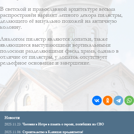
В светской и православной архитектуре весьма
распространён вариант лепного декора пилястры,
делающего её визуально похожей на античную
колонну.
Аналогом пилястр являются лопатки, также
являющиеся выступающими вертикальными
полосами разделяющими фасад храма, однако в
отличие от пилястры, у лопаток отсутствует
рельефное основание и завершение.
Новости
2025.11.23:
Часовня в Истре в память о героях, погибших на СВО
2025.11.06:
Строительство в Клинцах продвигается!