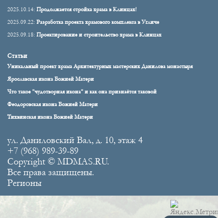
2025.10.14:
Продолжается стройка храма в Клинцах!
2025.09.22:
Разработка проекта храмового комплекса в Угличе
2025.09.18:
Проектирование и строительство храма в Клинцах
Статьи
Уникальный проект храма Архитектурных мастерских Данилова монастыря
Ярославская икона Божией Матери
Что такое "чудотворная икона" и как она признаётся таковой
Феодоровская икона Божией Матери
Тихвинская икона Божией Матери
ул. Даниловский Вал, д. 10, этаж 4
+7 (968) 989-39-89
Copyright © MDMAS.RU.
Все права защищены.
Регионы