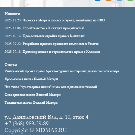
Новости
2025.11.23:
Часовня в Истре в память о героях, погибших на СВО
2025.11.06:
Строительство в Клинцах продвигается!
2025.10.14:
Продолжается стройка храма в Клинцах!
2025.09.22:
Разработка проекта храмового комплекса в Угличе
2025.09.18:
Проектирование и строительство храма в Клинцах
Статьи
Уникальный проект храма Архитектурных мастерских Данилова монастыря
Ярославская икона Божией Матери
Что такое "чудотворная икона" и как она признаётся таковой
Феодоровская икона Божией Матери
Тихвинская икона Божией Матери
ул. Даниловский Вал, д. 10, этаж 4
+7 (968) 989-39-89
Copyright © MDMAS.RU.