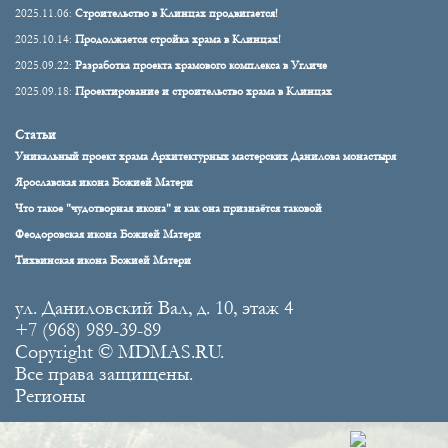
2025.11.06:
Строительство в Клинцах продвигается!
2025.10.14:
Продолжается стройка храма в Клинцах!
2025.09.22:
Разработка проекта храмового комплекса в Угличе
2025.09.18:
Проектирование и строительство храма в Клинцах
Статьи
Уникальный проект храма Архитектурных мастерских Данилова монастыря
Ярославская икона Божией Матери
Что такое "чудотворная икона" и как она признаётся таковой
Феодоровская икона Божией Матери
Тихвинская икона Божией Матери
ул. Даниловский Вал, д. 10, этаж 4
+7 (968) 989-39-89
Copyright © MDMAS.RU.
Все права защищены.
Регионы