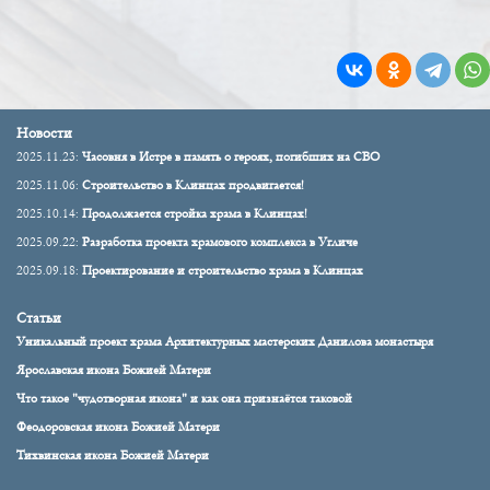
Новости
2025.11.23:
Часовня в Истре в память о героях, погибших на СВО
2025.11.06:
Строительство в Клинцах продвигается!
2025.10.14:
Продолжается стройка храма в Клинцах!
2025.09.22:
Разработка проекта храмового комплекса в Угличе
2025.09.18:
Проектирование и строительство храма в Клинцах
Статьи
Уникальный проект храма Архитектурных мастерских Данилова монастыря
Ярославская икона Божией Матери
Что такое "чудотворная икона" и как она признаётся таковой
Феодоровская икона Божией Матери
Тихвинская икона Божией Матери