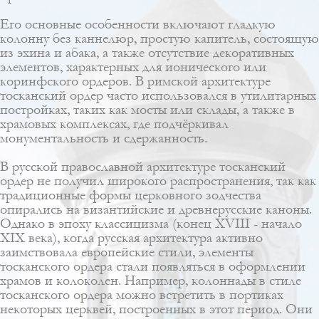
Его основные особенности включают гладкую
колонну без каннелюр, простую капитель, состоящую
из эхина и абака, а также отсутствие декоративных
элементов, характерных для ионического или
коринфского ордеров. В римской архитектуре
тосканский ордер часто использовался в утилитарных
постройках, таких как мосты или склады, а также в
храмовых комплексах, где подчёркивал
монументальность и сдержанность.
В русской православной архитектуре тосканский
ордер не получил широкого распространения, так как
традиционные формы церковного зодчества
опирались на византийские и древнерусские каноны.
Однако в эпоху классицизма (конец XVIII - начало
XIX века), когда русская архитектура активно
заимствовала европейские стили, элементы
тосканского ордера стали появляться в оформлении
храмов и колоколен. Например, колоннады в стиле
тосканского ордера можно встретить в портиках
некоторых церквей, построенных в этот период. Они