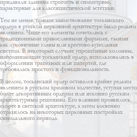
придавали зданиям строгость и симметрию,
характерные для классицистической эстетики.
Тем не менее, прямое заимствование тосканского
ордера в русской церковной архитектуре было редким
явлением. Чаще его элементы сочетались с
традиционными православными формами, такими
как луковичные главы или крестово-купольная
система. В некоторых случаях упрощённые колонны,
напоминающие тосканский ордер, использовались в
оформлении трапезных или папертей, где
требовалась простота и функциональность.
В целом, тосканский ордер оставался крайне редким
явлением в русском храмовом зодчестве, уступая место
более декоративным ордерам или исконно русским
архитектурным решениям. Его влияние проявилось
скорее в светской архитектуре, а затем косвенно
отразилось на некоторых церковных постройках
синодального периода.