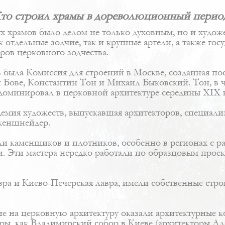
то строил храмы в дореволюционный перио
 храмов было делом не только духовным, но и худож
отдельные зодчие, так и крупные артели, а также го
ров церковного зодчества.
была Комиссия для строений в Москве, созданная посл
 Бове, Константин Тон и Михаил Быковский. Тон, в ч
 доминировал в церковной архитектуре середины XIX в
емия художеств, выпускавшая архитекторов, специали
кеншнейдер.
и каменщиков и плотников, особенно в регионах с р
и. Эти мастера нередко работали по образцовым прое
вра и Киево-Печерская лавра, имели собственные стро
ие на церковную архитектуру оказали архитектурные
вры, как Владимирский собор в Киеве (архитекторы А