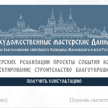
художественные мастерские Дани
о благословению святейшего Патриарха Московского и всея Руси
ЕРСКИХ
РЕАЛИЗАЦИИ
ПРОЕКТЫ
СОБЫТИЯ
К
ЕКТИРОВАНИЕ
СТРОИТЕЛЬСТВО
БЛАГОУКРАШ
ПОЛУЧИТЬ КОНСУЛЬТАЦИЮ
но)
Церковь святит