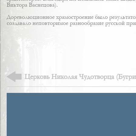
Виктора Васнецова).
Дореволюционное храмостроение было результатом
создавало неповторимое разнообразие русской пра
Церковь Николая Чудотворца (Бугри