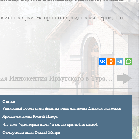
альных архитекторов и народных мастеров, что
еля Иннокентия Иркутского в Туране:
история утраченного храма
Статьи
Уникальный проект храма Архитектурных мастерских Данилова монастыря
Ярославская икона Божией Матери
Что такое "чудотворная икона" и как она признаётся таковой
Феодоровская икона Божией Матери