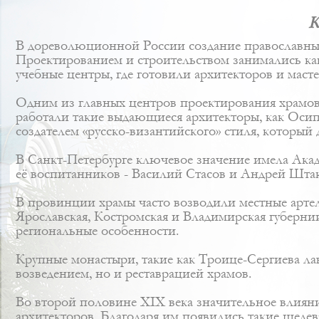
К
В дореволюционной России создание православных
Проектированием и строительством занимались как 
учебные центры, где готовили архитекторов и масте
Одним из главных центров проектирования храмов 
работали такие выдающиеся архитекторы, как Осип
создателем «русско-византийского» стиля, который
В Санкт-Петербурге ключевое значение имела Акад
её воспитанников - Василий Стасов и Андрей Шта
В провинции храмы часто возводили местные артел
Ярославская, Костромская и Владимирская губерни
региональные особенности.
Крупные монастыри, такие как Троице-Сергиева ла
возведением, но и реставрацией храмов.
Во второй половине XIX века значительное влиян
архитекторов. Благодаря им появились такие шеде