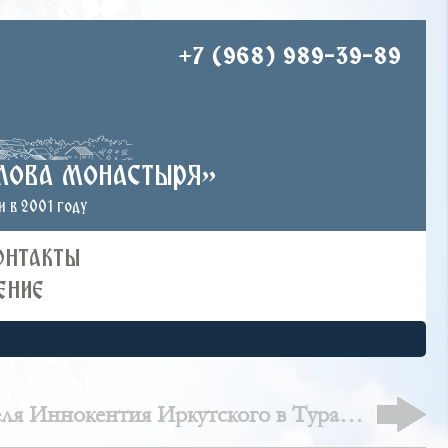
+7 (968) 989-39-89
лова монастыря»
 в 2001 году
ОНТАКТЫ
ЕНИЕ
еля Иннокентия Иркутского в Туране:
история утраченного храма