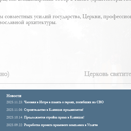
 совместных усилий государства, Церкви, профессион
вославной архитектуры.
но)
Церковь святит
Новости
2025.11.23:
Часовня в Истре в память о героях, погибших на СВО
2025.11.06:
Строительство в Клинцах продвигается!
2025.10.14:
Продолжается стройка храма в Клинцах!
2025.09.22:
Разработка проекта храмового комплекса в Угличе