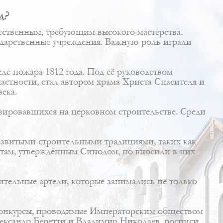
д?
ественным, требующим высокого мастерства.
сударственные учреждения. Важную роль играли
е пожара 1812 года. Под её руководством
астности, стал автором храма Христа Спасителя и
ека.
зировавшихся на церковном строительстве. Среди
азвитыми строительными традициями, таких как
ктам, утверждённым Синодом, но вносили в них
ительные артели, которые занимались не только
 конкурсы, проводимые Императорским обществом
лександр Беретти и Владимир Николаев, росписи