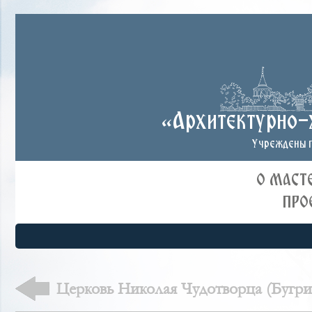
«Архитектурно-
Учреждены п
О МАСТ
ПРО
Церковь Николая Чудотворца (Бугри