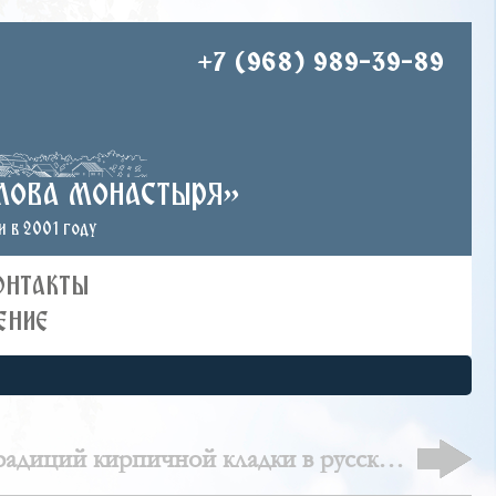
+7 (968) 989-39-89
лова монастыря»
 в 2001 году
ОНТАКТЫ
ЕНИЕ
радиций кирпичной кладки в русском
православном зодчестве