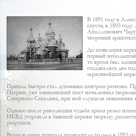
В 1891 году в Алек
спустя, в 1893 год
Аполлонович Чаруш
творений архитекто
До появления церк
первый небольшой х
то время был админ
создавались два го
«красивейшей церк
Приход быстро стал духовным центром региона. При
Патрин, уже занимавший пост начальника тюрьмы, 
Северного Сахалина, при ней служили священник 
Однако после революции судьба храма резко измени
НКВД устроило в бывшей церкви тюрьму, разместив
разрушен.
Возрождение прихода произошло только в 1993 го