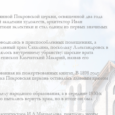
вянной Покровской церкви, освященной два года
й академии художеств, архитектор Иван
тами эклектики и стал одним из первых значимых
оводились в приспособленных помещениях, а
главный храм Сахалина, поскольку Александровск в
лось внутреннему убранству: царские врата
 епископ Камчатский Макарий, назвав его
ванная на пожертвованных книгах. В 1898 году
ка Покровская церковь оставалась главным храмом
елу народного образования, а в середине 1930-х
пытались вернуть храм, но в итоге он был
архитектора И.А.Магомедова, повторил черты