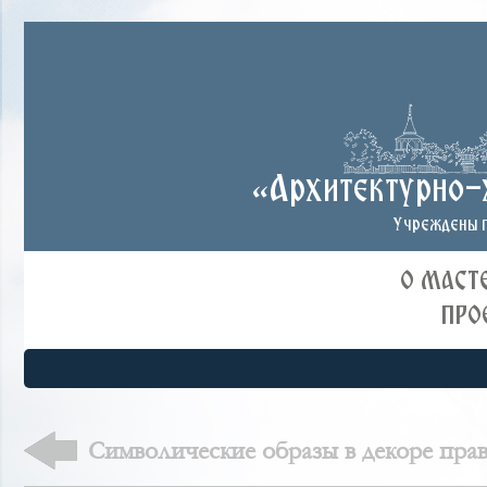
«Архитектурно-
Учреждены п
О МАСТ
ПРО
Символические образы в декоре пра