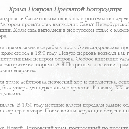
Храма Покрова Пресвятой Богородицы
сандровске-Сахалинском началось строительство дере
у. Автором проекта стал выпускник Санкт-Петербургско
ин. Храм был выполнен в неорусском стиле с элемен
ра.
ви православные службы в посту Александровском пр
рам сгорел в 1890 году. Новую церковь возвели как 
истративным центром острова. Особое внимание уделя
да смотрителем тюрьмы А.Я.Патриным, а освятил храм
овью епархии».
 храме действовал певческий хор и библиотека, осно
был утвержден церковным старостой. К началу XX ве
и диакон.
лась. В 1930 году местные власти передали здание отд
 карцер в алтаре. После войны верующие безуспешно 
ду. Новый Покровский храм, построенный по проекту 