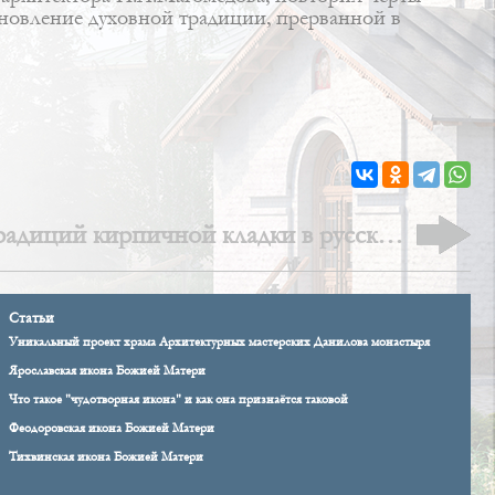
ановление духовной традиции, прерванной в
радиций кирпичной кладки в русском
православном зодчестве
Статьи
Уникальный проект храма Архитектурных мастерских Данилова монастыря
Ярославская икона Божией Матери
Что такое "чудотворная икона" и как она признаётся таковой
Феодоровская икона Божией Матери
Тихвинская икона Божией Матери