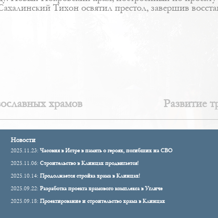
Сахалинский Тихон освятил престол, завершив восст
вославных храмов
Развитие т
Новости
2025.11.23:
Часовня в Истре в память о героях, погибших на СВО
2025.11.06:
Строительство в Клинцах продвигается!
2025.10.14:
Продолжается стройка храма в Клинцах!
2025.09.22:
Разработка проекта храмового комплекса в Угличе
2025.09.18:
Проектирование и строительство храма в Клинцах