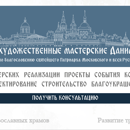
художественные мастерские Дани
о благословению святейшего Патриарха Московского и всея Руси
ЕРСКИХ
РЕАЛИЗАЦИИ
ПРОЕКТЫ
СОБЫТИЯ
К
ЕКТИРОВАНИЕ
СТРОИТЕЛЬСТВО
БЛАГОУКРАШ
ПОЛУЧИТЬ КОНСУЛЬТАЦИЮ
вославных храмов
Развитие т