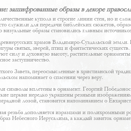
мне: зашифрованные образы в декоре правосл
 величественные купола и строгие линии стен, но и сл
сто служили для передачи библейских сюжетов, образ
но визуальные образы становились главным источнико
ревнерусских храмов Владимиро-Суздальской земли. 
уры святых, зверей, птиц и фантастических существ. 
ют силу и духовную высоту, растительные орнаменты 
сное заступничество.
тхого Завета, переосмысленные в христианской тради
льском напоминает о спасении через веру.
ли символы вплетены в орнамент. Георгий Победоносе
ские церкви нередко украшены резными изображени
градной лозой, становится напоминанием о Евхарист
нная резьба дополняется изразцами и полихромными р
раз Небесного Иерусалима, а каждый завиток орнамен