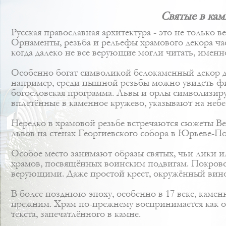
Святые в ка
Русская православная архитектура - это не только
Орнаменты, резьба и рельефы храмового декора ча
когда далеко не все верующие могли читать, имен
Особенно богат символикой белокаменный декор д
например, среди пышной резьбы можно увидеть фиг
богословская программа. Львы и орлы символизиру
вплетённые в каменное кружево, указывают на небе
Нередко в храмовой резьбе встречаются сюжеты Ве
львов на стенах Георгиевского собора в Юрьеве-По
Особое место занимают образы святых, чьи лики и
храмов, посвящённых воинским подвигам. Покров
верующими. Даже простой крест, окружённый вино
В более позднюю эпоху, особенно в 17 веке, каме
прежним. Храм по-прежнему воспринимается как об
текста, запечатлённого в камне.