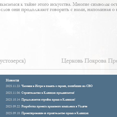
касаемся к тайне этого искусства. Многие символы ос
 слов они продолжают говорить с нами, напоминая о в
стозерск)
Церковь Покрова Пре
Новости
2025.11.23:
Часовня в Истре в память о героях, погибших на СВО
2025.11.06:
Строительство в Клинцах продвигается!
2025.10.14:
Продолжается стройка храма в Клинцах!
2025.09.22:
Разработка проекта храмового комплекса в Угличе
2025.09.18:
Проектирование и строительство храма в Клинцах