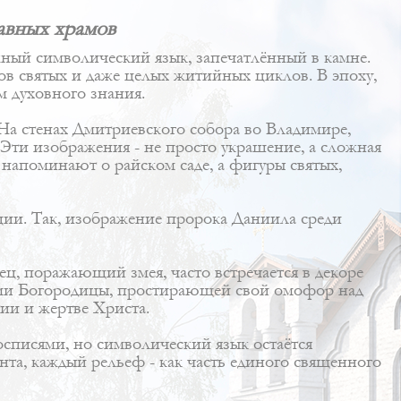
авных храмов
ожный символический язык, запечатлённый в камне.
ов святых и даже целых житийных циклов. В эпоху,
м духовного знания.
На стенах Дмитриевского собора во Владимире,
Эти изображения - не просто украшение, а сложная
напоминают о райском саде, а фигуры святых,
ции. Так, изображение пророка Даниила среди
ц, поражающий змея, часто встречается в декоре
ями Богородицы, простирающей свой омофор над
ии и жертве Христа.
осписями, но символический язык остаётся
та, каждый рельеф - как часть единого священного