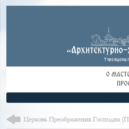
«Архитектурно-
Учреждены п
О МАСТ
ПРО
Церковь Преображения Господня (Пу