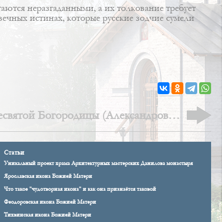
таются неразгаданными, а их толкование требует
ечных истинах, которые русские зодчие сумели
святой Богородицы (Александровск-
Сахалинский)
Статьи
Уникальный проект храма Архитектурных мастерских Данилова монастыря
Ярославская икона Божией Матери
Что такое "чудотворная икона" и как она признаётся таковой
Феодоровская икона Божией Матери
Тихвинская икона Божией Матери