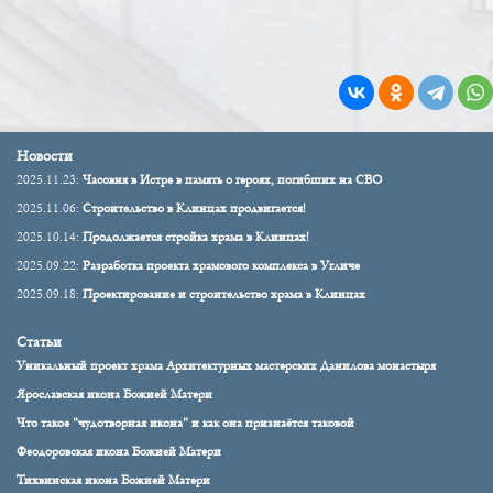
Новости
2025.11.23:
Часовня в Истре в память о героях, погибших на СВО
2025.11.06:
Строительство в Клинцах продвигается!
2025.10.14:
Продолжается стройка храма в Клинцах!
2025.09.22:
Разработка проекта храмового комплекса в Угличе
2025.09.18:
Проектирование и строительство храма в Клинцах
Статьи
Уникальный проект храма Архитектурных мастерских Данилова монастыря
Ярославская икона Божией Матери
Что такое "чудотворная икона" и как она признаётся таковой
Феодоровская икона Божией Матери
Тихвинская икона Божией Матери