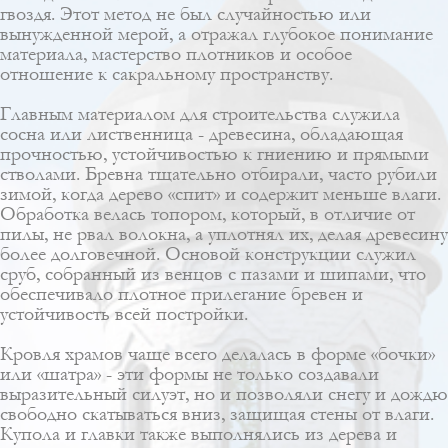
гвоздя. Этот метод не был случайностью или
вынужденной мерой, а отражал глубокое понимание
материала, мастерство плотников и особое
отношение к сакральному пространству.
Главным материалом для строительства служила
сосна или лиственница - древесина, обладающая
прочностью, устойчивостью к гниению и прямыми
стволами. Бревна тщательно отбирали, часто рубили
зимой, когда дерево «спит» и содержит меньше влаги.
Обработка велась топором, который, в отличие от
пилы, не рвал волокна, а уплотнял их, делая древесину
более долговечной. Основой конструкции служил
сруб, собранный из венцов с пазами и шипами, что
обеспечивало плотное прилегание бревен и
устойчивость всей постройки.
Кровля храмов чаще всего делалась в форме «бочки»
или «шатра» - эти формы не только создавали
выразительный силуэт, но и позволяли снегу и дождю
свободно скатываться вниз, защищая стены от влаги.
Купола и главки также выполнялись из дерева и