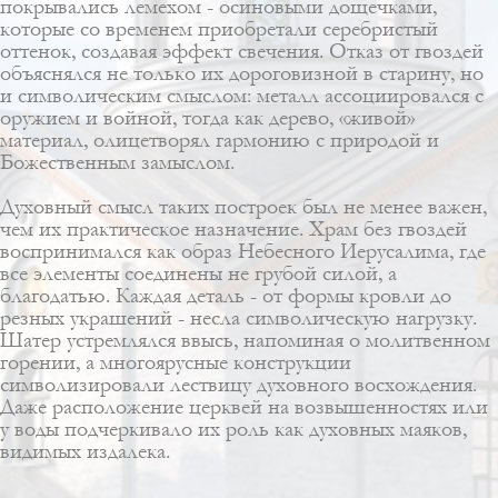
покрывались лемехом - осиновыми дощечками,
которые со временем приобретали серебристый
оттенок, создавая эффект свечения. Отказ от гвоздей
объяснялся не только их дороговизной в старину, но
и символическим смыслом: металл ассоциировался с
оружием и войной, тогда как дерево, «живой»
материал, олицетворял гармонию с природой и
Божественным замыслом.
Духовный смысл таких построек был не менее важен,
чем их практическое назначение. Храм без гвоздей
воспринимался как образ Небесного Иерусалима, где
все элементы соединены не грубой силой, а
благодатью. Каждая деталь - от формы кровли до
резных украшений - несла символическую нагрузку.
Шатер устремлялся ввысь, напоминая о молитвенном
горении, а многоярусные конструкции
символизировали лествицу духовного восхождения.
Даже расположение церквей на возвышенностях или
у воды подчеркивало их роль как духовных маяков,
видимых издалека.