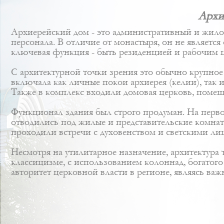
Архи
Архиерейский дом - это административный и жило
персонала. В отличие от монастыря, он не являетс
ключевая функция - быть резиденцией и рабочим 
С архитектурной точки зрения это обычно крупное
включала как личные покои архиерея (келии), так
Также в комплекс входили домовая церковь, помеще
Функционал здания был строго продуман. На первом
отводились под жилые и представительские комна
проходили встречи с духовенством и светскими ли
Несмотря на утилитарное назначение, архитектура
классицизме, с использованием колоннад, богатог
авторитет церковной власти в регионе, являясь ва