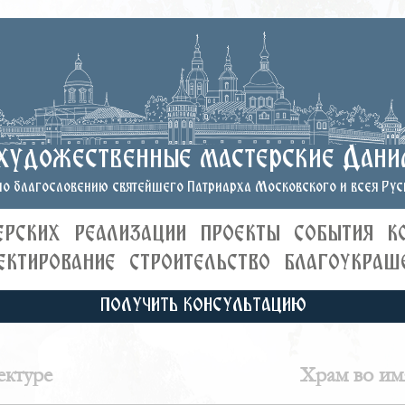
художественные мастерские Дани
о благословению святейшего Патриарха Московского и всея Руси
ЕРСКИХ
РЕАЛИЗАЦИИ
ПРОЕКТЫ
СОБЫТИЯ
К
ЕКТИРОВАНИЕ
СТРОИТЕЛЬСТВО
БЛАГОУКРАШ
ПОЛУЧИТЬ КОНСУЛЬТАЦИЮ
ектуре
Храм во им