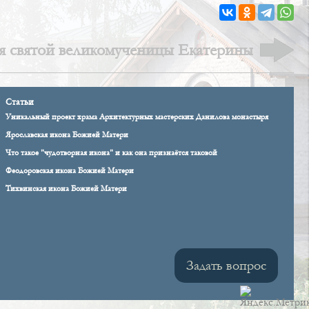
я святой великомученицы Екатерины
Статьи
Уникальный проект храма Архитектурных мастерских Данилова монастыря
Ярославская икона Божией Матери
Что такое "чудотворная икона" и как она признаётся таковой
Феодоровская икона Божией Матери
Тихвинская икона Божией Матери
Задать вопрос