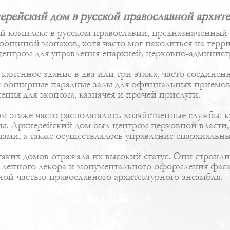
ерейский дом в русской православной архите
й комплекс в русском православии, предназначенный
я общиной монахов, хотя часто мог находиться на тер
центром для управления епархией, церковно-админист
 каменное здание в два или три этажа, часто соедине
 и обширные парадные залы для официальных приемов 
ния для эконома, казначея и прочей прислуги.
 этаже часто располагались хозяйственные службы: к
ты. Архиерейский дом был центром церковной власти,
цами, а также осуществлялось управление епархиальн
 таких домов отражала их высокий статус. Они строил
о лепного декора и монументального оформления фас
жной частью православного архитектурного ансамбля.