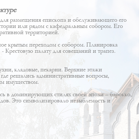
ктуре
 для размещения епископа и обслуживающего его
ритории или рядом с кафедральным собором. Его
ративной территорией.
нное крытым переходом с собором. Планировка
- Крестовую палату для совещаний и трапез.
ухни, кладовые, пекарни. Верхние этажи
 где решались административные вопросы,
ым имуществом.
ись в доминирующих стилях своей эпохи – барокко,
адов. Это символизировало незыблемость и