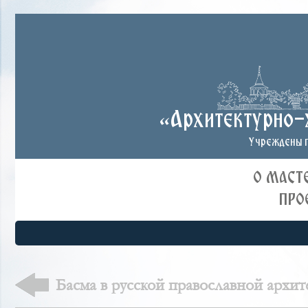
«Архитектурно-
Учреждены п
О МАСТ
ПРО
Басма в русской православной архит