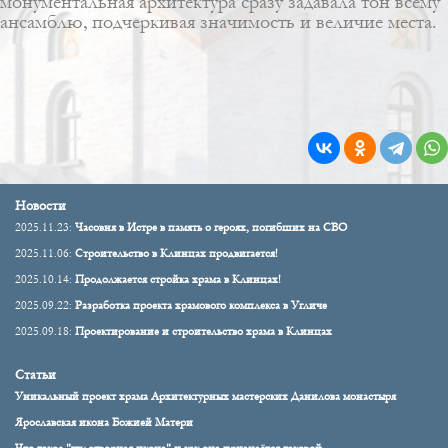
монументальная архитектура сразу задавала тон всему
ансамблю, подчеркивая значимость и величие места.
Новости
2025.11.23:
Часовня в Истре в память о героях, погибших на СВО
2025.11.06:
Строительство в Клинцах продвигается!
2025.10.14:
Продолжается стройка храма в Клинцах!
2025.09.22:
Разработка проекта храмового комплекса в Угличе
2025.09.18:
Проектирование и строительство храма в Клинцах
Статьи
Уникальный проект храма Архитектурных мастерских Данилова монастыря
Ярославская икона Божией Матери