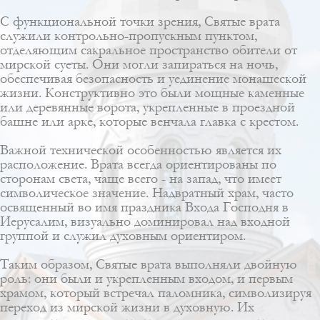
С функциональной точки зрения, Святые врата
служили контрольно-пропускным пунктом,
отделяющим сакральное пространство обители от
мирской суеты. Они могли запираться на ночь,
обеспечивая безопасность и уединение монашеской
жизни. Конструктивно это были мощные каменные
или деревянные ворота, укрепленные в проездной
башне или арке, которые венчала главка с крестом.
Важной технической особенностью является их
расположение. Врата всегда ориентированы по
сторонам света, чаще всего - на запад, что имеет
символическое значение. Надвратный храм, часто
освященный во имя праздника Входа Господня в
Иерусалим, визуально доминировал над входной
группой и служил духовным ориентиром.
Таким образом, Святые врата выполняли двойную
роль: они были и укрепленным входом, и первым
храмом, который встречал паломника, символизируя
переход из мирской жизни в духовную. Их