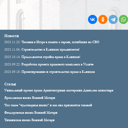
Новости
2025.11.23:
Часовня в Истре в память о героях, погибших на СВО
2025.11.06:
Строительство в Клинцах продвигается!
2025.10.14:
Продолжается стройка храма в Клинцах!
2025.09.22:
Разработка проекта храмового комплекса в Угличе
2025.09.18:
Проектирование и строительство храма в Клинцах
Статьи
Уникальный проект храма Архитектурных мастерских Данилова монастыря
Ярославская икона Божией Матери
Что такое "чудотворная икона" и как она признаётся таковой
Феодоровская икона Божией Матери
Тихвинская икона Божией Матери