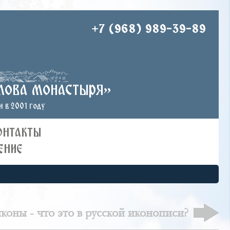
+7 (968) 989-39-89
лова монастыря»
 в 2001 году
ОНТАКТЫ
ЕНИЕ
коны - что это в русской иконописи?