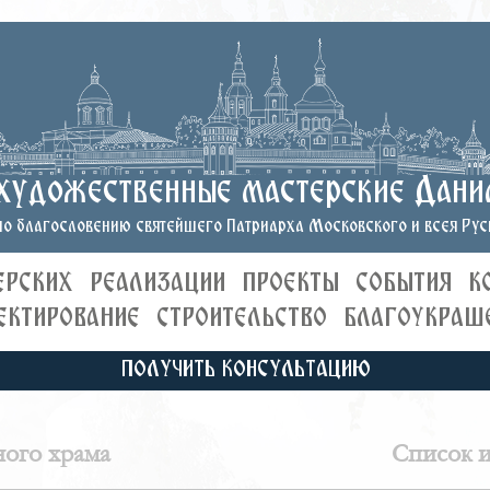
художественные мастерские Дани
о благословению святейшего Патриарха Московского и всея Руси
ЕРСКИХ
РЕАЛИЗАЦИИ
ПРОЕКТЫ
СОБЫТИЯ
К
ЕКТИРОВАНИЕ
СТРОИТЕЛЬСТВО
БЛАГОУКРАШ
ПОЛУЧИТЬ КОНСУЛЬТАЦИЮ
ного храма
Список и