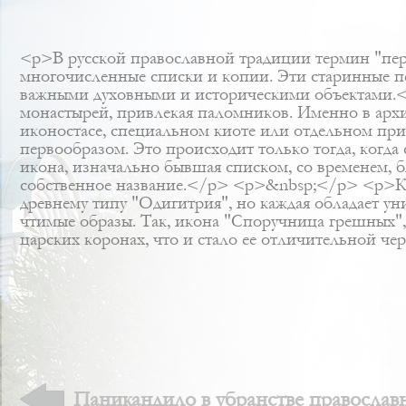
<p>В русской православной традиции термин "перв
многочисленные списки и копии. Эти старинные пе
важными духовными и историческими объектами.<
монастырей, привлекая паломников. Именно в архит
иконостасе, специальном киоте или отдельном пр
первообразом. Это происходит только тогда, когд
икона, изначально бывшая списком, со временем, 
собственное название.</p> <p>&nbsp;</p> <p>Кл
древнему типу "Одигитрия", но каждая обладает 
чтимые образы. Так, икона "Споручница грешных"
царских коронах, что и стало ее отличительной че
Паникандило в убранстве православ