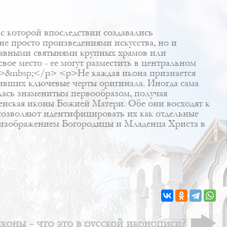
с которой впоследствии создавались
е просто произведениями искусства, но и
авными святынями крупных храмов или
вое место - ее могут разместить в центральном
p>&nbsp;</p> <p>Не каждая икона признается
нивших ключевые черты оригинала. Иногда сама
илась знаменитым первообразом, получая
нская иконы Божией Матери. Обе они восходят к
 позволяют идентифицировать их как отдельные
а изображением Богородицы и Младенца Христа в
коны - что это в русской иконописи?