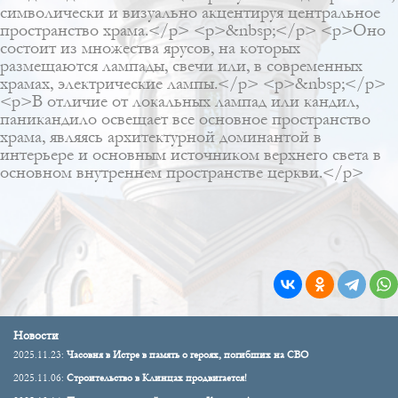
символически и визуально акцентируя центральное
пространство храма.</p> <p>&nbsp;</p> <p>Оно
состоит из множества ярусов, на которых
размещаются лампады, свечи или, в современных
храмах, электрические лампы.</p> <p>&nbsp;</p>
<p>В отличие от локальных лампад или кандил,
паникандило освещает все основное пространство
храма, являясь архитектурной доминантой в
интерьере и основным источником верхнего света в
основном внутреннем пространстве церкви.</p>
Новости
2025.11.23:
Часовня в Истре в память о героях, погибших на СВО
2025.11.06:
Строительство в Клинцах продвигается!