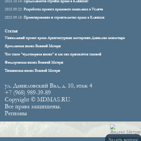
2025.10.14:
Продолжается стройка храма в Клинцах!
2025.09.22:
Разработка проекта храмового комплекса в Угличе
2025.09.18:
Проектирование и строительство храма в Клинцах
Статьи
Уникальный проект храма Архитектурных мастерских Данилова монастыря
Ярославская икона Божией Матери
Что такое "чудотворная икона" и как она признаётся таковой
Феодоровская икона Божией Матери
Тихвинская икона Божией Матери
ул. Даниловский Вал, д. 10, этаж 4
+7 (968) 989-39-89
Copyright © MDMAS.RU.
Все права защищены.
Регионы
Задать вопрос