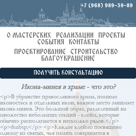
+7 (968) 989-39-89
О МАСТЕРСКИХ
РЕАЛИЗАЦИИ
ПРОЕКТЫ
СОБЫТИЯ
КОНТАКТЫ
ПРОЕКТИРОВАНИЕ
СТРОИТЕЛЬСТВО
БЛАГОУКРАШЕНИЕ
ПОЛУЧИТЬ КОНСУЛЬТАЦИЮ
Икона-минея в храме - что это?
<p>В убранстве православного храма, помимо
иконостаса и отдельных икон, важное место занимает
икона-минея. Это большой образ, разделенный на
множество небольших секций - клейм, которые
обычно располагаются в несколько рядов.</p>
<p>&nbsp;</p> <p>Каждое клеймо посвящено
одному из святых, чья память совершается в