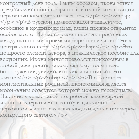
конкретный день года. Таким образом, икона-минея
представляет собой собранный в одной композиции
церковный календарь на весь год.</p> <p>&nbsp;
</p> <p>В русской православной архитектуре,
особенно в крупных храмах, таким иконам отводится
особое место. Их часто размещают на простенках
между оконными проемами барабана или на стенах
центрального нефа.</p> <p>&nbsp;</p> <p>Это
не просто элемент декора, а практическое пособие для
верующих. Икона-минея позволяет прихожанам в
любой день узнать, какому святому посвящено
богослужение, увидеть его лик и вспомнить его
житие.</p> <p>&nbsp;</p> <p>В отличие от
монументальных росписей, икона-минея является
мобильным объектом, который можно перемещать.
Наличие в храме такой подробной календарной
иконы подчеркивает полноту и цикличность
церковной жизни, связывая каждый день с примером
конкретного святого.</p>