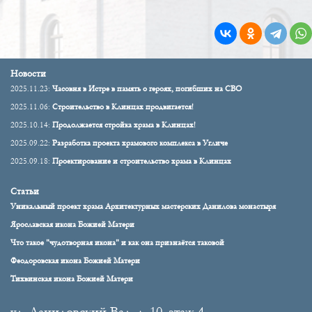
Новости
2025.11.23:
Часовня в Истре в память о героях, погибших на СВО
2025.11.06:
Строительство в Клинцах продвигается!
2025.10.14:
Продолжается стройка храма в Клинцах!
2025.09.22:
Разработка проекта храмового комплекса в Угличе
2025.09.18:
Проектирование и строительство храма в Клинцах
Статьи
Уникальный проект храма Архитектурных мастерских Данилова монастыря
Ярославская икона Божией Матери
Что такое "чудотворная икона" и как она признаётся таковой
Феодоровская икона Божией Матери
Тихвинская икона Божией Матери
ул. Даниловский Вал, д. 10, этаж 4