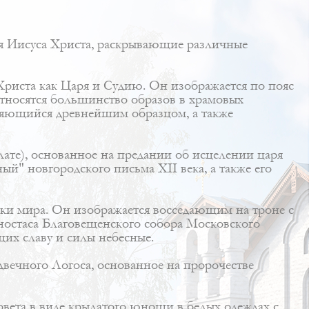
я Иисуса Христа, раскрывающие различные
Христа как Царя и Судию. Он изображается по пояс
 относятся большинство образов в храмовых
вляющийся древнейшим образцом, а также
ате), основанное на предании об исцелении царя
й" новгородского письма XII века, а также его
ыки мира. Он изображается восседающим на троне с
оностаса Благовещенского собора Московского
щих славу и силы небесные.
вечного Логоса, основанное на пророчестве
вета в виде крылатого юноши в белых одеждах с