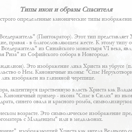
Типы икон и образы Спасителя
 строго определенные канонические типы изображени
седержитель" (Пантократор). Этот тип представляет 
елие, правая - в благословляющем жесте. К этому типу
 Вседержитель" из Синайского монастыря VI века, я
тая Риза" из Софийского собора в Новгороде.
дилион). Это изображение лика Христа на убрусе (пл
льство о Нем. Каноничные иконы: "Спас Нерукотворны
е лик изображен на глиняной черепице.
тора, акцентируя царственную власть Христа как Влад
ил. Каноничный пример - икона "Спас в Силах" из ик
драта, синего овала и красного ромба, символизирую
еском возрасте. Это символическое изображение пред
огоматерь с Младенцем" или в медальонах.
чание", изображающий Христа как ангела Великого со