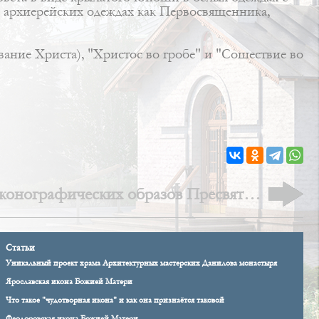
архиерейских одеждах как Первосвященника,
вание Христа), "Христос во гробе" и "Сошествие во
конографических образов Пресвятой
Богородицы
Статьи
Уникальный проект храма Архитектурных мастерских Данилова монастыря
Ярославская икона Божией Матери
Что такое "чудотворная икона" и как она признаётся таковой
Феодоровская икона Божией Матери