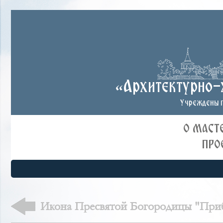
«Архитектурно-
Учреждены п
О МАСТ
ПРО
Икона Пресвятой Богородицы "Приб