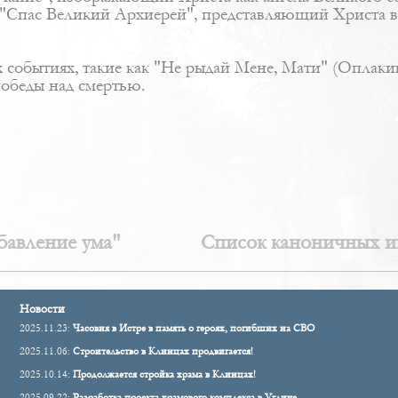
"Спас Великий Архиерей", представляющий Христа в 
 событиях, такие как "Не рыдай Мене, Мати" (Оплаки
обеды над смертью.
авление ума"
Список каноничных и
Новости
2025.11.23:
Часовня в Истре в память о героях, погибших на СВО
2025.11.06:
Строительство в Клинцах продвигается!
2025.10.14:
Продолжается стройка храма в Клинцах!
2025.09.22:
Разработка проекта храмового комплекса в Угличе