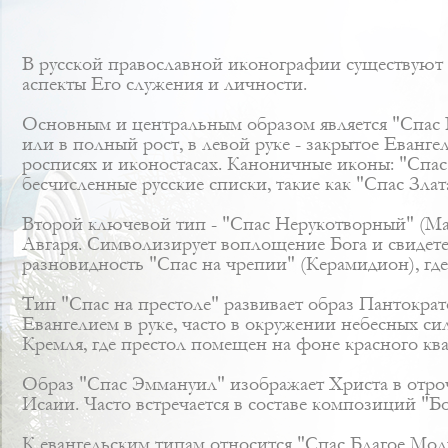
В русской православной иконографии существуют
аспекты Его служения и личности.
Основным и центральным образом является "Спас В
или в полный рост, в левой руке - закрытое Еванг
росписях и иконостасах. Каноничные иконы: "Спас
бесчисленные русские списки, такие как "Спас Зла
Второй ключевой тип - "Спас Нерукотворный" (Ман
Авгаря. Символизирует воплощение Бога и свидете
разновидность "Спас на чрепии" (Керамидион), гд
Тип "Спас на престоле" развивает образ Пантокра
Евангелием в руке, часто в окружении небесных с
Кремля, где престол помещен на фоне красного ква
Образ "Спас Эммануил" изображает Христа в отроч
Исаии. Часто встречается в составе композиций "Б
К евангельским типам относится "Спас Благое Мол