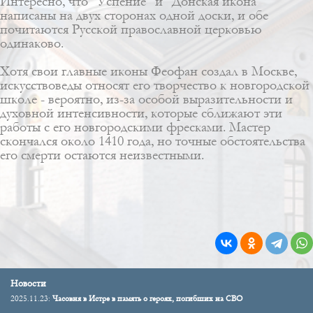
Интересно, что "Успение" и "Донская икона"
написаны на двух сторонах одной доски, и обе
почитаются Русской православной церковью
одинаково.
Хотя свои главные иконы Феофан создал в Москве,
искусствоведы относят его творчество к новгородской
школе - вероятно, из-за особой выразительности и
духовной интенсивности, которые сближают эти
работы с его новгородскими фресками. Мастер
скончался около 1410 года, но точные обстоятельства
его смерти остаются неизвестными.
Новости
2025.11.23:
Часовня в Истре в память о героях, погибших на СВО