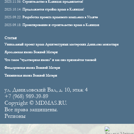
2025.11.06:
Строительство в Клинцах продвигается!
2025.10.14:
Продолжается стройка храма в Клинцах!
2025.09.22:
Разработка проекта храмового комплекса в Угличе
2025.09.18:
Проектирование и строительство храма в Клинцах
Статьи
Уникальный проект храма Архитектурных мастерских Данилова монастыря
Ярославская икона Божией Матери
Что такое "чудотворная икона" и как она признаётся таковой
Феодоровская икона Божией Матери
Тихвинская икона Божией Матери
ул. Даниловский Вал, д. 10, этаж 4
+7 (968) 989-39-89
Copyright © MDMAS.RU.
Все права защищены.
Регионы