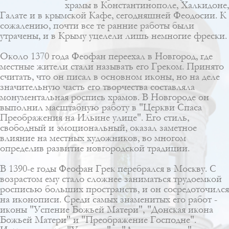
храмы в Константинополе, Халкидоне,
Галате и в крымской Кафе, сегодняшней Феодосии. К
сожалению, почти все те ранние работы были
утрачены, и в Крыму уцелели лишь немногие фрески.
Около 1370 года Феофан переехал в Новгород, где
местные жители стали называть его Греком. Принято
считать, что он писал в основном иконы, но на деле
значительную часть его творчества составляла
монументальная роспись храмов. В Новгороде он
выполнил масштабную работу в "Церкви Спаса
Преображения на Ильине улице". Его стиль,
свободный и эмоциональный, оказал заметное
влияние на местных художников, во многом
определив развитие новгородской традиции.
В 1390-е годы Феофан Грек перебрался в Москву. С
возрастом ему стало сложнее заниматься трудоемкой
росписью больших пространств, и он сосредоточился
на иконописи. Среди самых знаменитых его работ -
иконы "Успение Божьей Матери", "Донская икона
Божьей Матери" и "Преображение Господне".