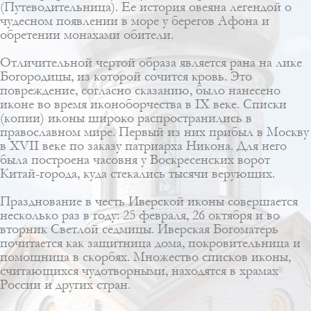
(Путеводительница). Ее история овеяна легендой о
чудесном появлении в море у берегов Афона и
обретении монахами обители.
Отличительной чертой образа является рана на лике
Богородицы, из которой сочится кровь. Это
повреждение, согласно сказанию, было нанесено
иконе во время иконоборчества в IX веке. Списки
(копии) иконы широко распространились в
православном мире. Первый из них прибыл в Москву
в XVII веке по заказу патриарха Никона. Для него
была построена часовня у Воскресенских ворот
Китай-города, куда стекались тысячи верующих.
Празднование в честь Иверской иконы совершается
несколько раз в году: 25 февраля, 26 октября и во
вторник Светлой седмицы. Иверская Богоматерь
почитается как защитница дома, покровительница и
помощница в скорбях. Множество списков иконы,
считающихся чудотворными, находятся в храмах
России и других стран.