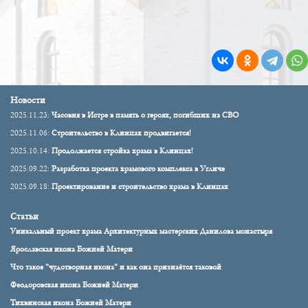
Новости
2025.11.23:
Часовня в Истре в память о героях, погибших на СВО
2025.11.06:
Строительство в Клинцах продвигается!
2025.10.14:
Продолжается стройка храма в Клинцах!
2025.09.22:
Разработка проекта храмового комплекса в Угличе
2025.09.18:
Проектирование и строительство храма в Клинцах
Статьи
Уникальный проект храма Архитектурных мастерских Данилова монастыря
Ярославская икона Божией Матери
Что такое "чудотворная икона" и как она признаётся таковой
Феодоровская икона Божией Матери
Тихвинская икона Божией Матери