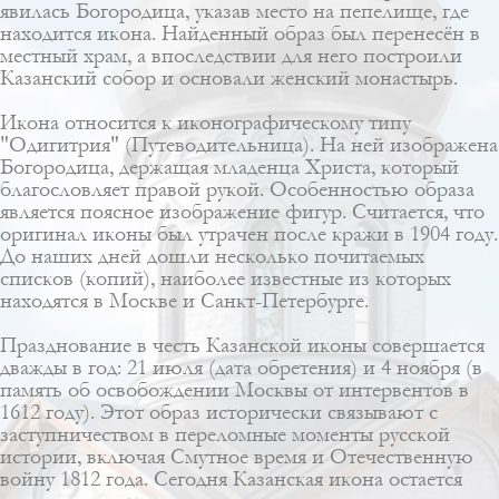
явилась Богородица, указав место на пепелище, где
находится икона. Найденный образ был перенесён в
местный храм, а впоследствии для него построили
Казанский собор и основали женский монастырь.
Икона относится к иконографическому типу
"Одигитрия" (Путеводительница). На ней изображена
Богородица, держащая младенца Христа, который
благословляет правой рукой. Особенностью образа
является поясное изображение фигур. Считается, что
оригинал иконы был утрачен после кражи в 1904 году.
До наших дней дошли несколько почитаемых
списков (копий), наиболее известные из которых
находятся в Москве и Санкт-Петербурге.
Празднование в честь Казанской иконы совершается
дважды в год: 21 июля (дата обретения) и 4 ноября (в
память об освобождении Москвы от интервентов в
1612 году). Этот образ исторически связывают с
заступничеством в переломные моменты русской
истории, включая Смутное время и Отечественную
войну 1812 года. Сегодня Казанская икона остается