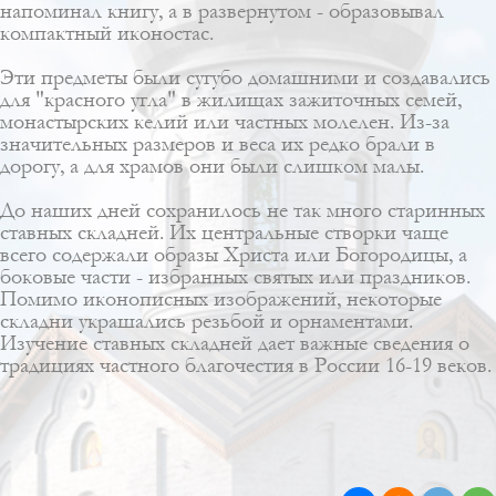
напоминал книгу, а в развернутом - образовывал
компактный иконостас.
Эти предметы были сугубо домашними и создавались
для "красного угла" в жилищах зажиточных семей,
монастырских келий или частных молелен. Из-за
значительных размеров и веса их редко брали в
дорогу, а для храмов они были слишком малы.
До наших дней сохранилось не так много старинных
ставных складней. Их центральные створки чаще
всего содержали образы Христа или Богородицы, а
боковые части - избранных святых или праздников.
Помимо иконописных изображений, некоторые
складни украшались резьбой и орнаментами.
Изучение ставных складней дает важные сведения о
традициях частного благочестия в России 16-19 веков.