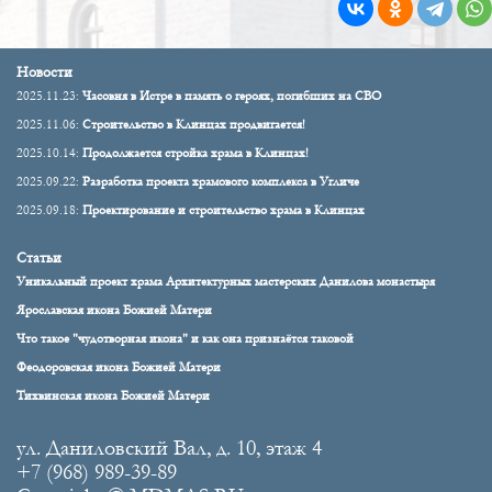
Новости
2025.11.23:
Часовня в Истре в память о героях, погибших на СВО
2025.11.06:
Строительство в Клинцах продвигается!
2025.10.14:
Продолжается стройка храма в Клинцах!
2025.09.22:
Разработка проекта храмового комплекса в Угличе
2025.09.18:
Проектирование и строительство храма в Клинцах
Статьи
Уникальный проект храма Архитектурных мастерских Данилова монастыря
Ярославская икона Божией Матери
Что такое "чудотворная икона" и как она признаётся таковой
Феодоровская икона Божией Матери
Тихвинская икона Божией Матери
ул. Даниловский Вал, д. 10, этаж 4
+7 (968) 989-39-89