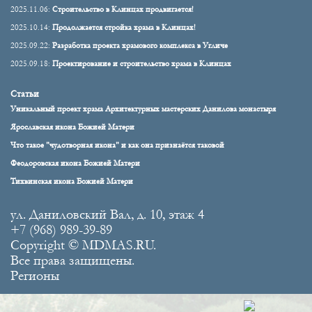
2025.11.06:
Строительство в Клинцах продвигается!
2025.10.14:
Продолжается стройка храма в Клинцах!
2025.09.22:
Разработка проекта храмового комплекса в Угличе
2025.09.18:
Проектирование и строительство храма в Клинцах
Статьи
Уникальный проект храма Архитектурных мастерских Данилова монастыря
Ярославская икона Божией Матери
Что такое "чудотворная икона" и как она признаётся таковой
Феодоровская икона Божией Матери
Тихвинская икона Божией Матери
ул. Даниловский Вал, д. 10, этаж 4
+7 (968) 989-39-89
Copyright © MDMAS.RU.
Все права защищены.
Регионы