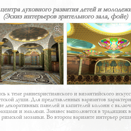
центра духовного развития детей и молодежи
(Эскиз интерьеров зрительного зала, фойе)
ь к теме раннехристианского и византийского искусст
детской души. Для представленных вариантов характе
е декоративных панелей и капителей колонн с включ
азцами и эмалями. Занавес выполняется в традициях в
 римской мозаики. Во втором варианте интерьер реш