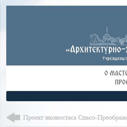
«Архитектурно-
Учреждены п
О МАСТ
ПРО
Проект иконостаса Спасо-Преображ
г.Якутска