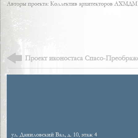
Авторы проекта: Коллектив архитекторов АХМДМ
Проект иконостаса Спасо-Преображ
г.Якутска
ул. Даниловский Вал, д. 10, этаж 4