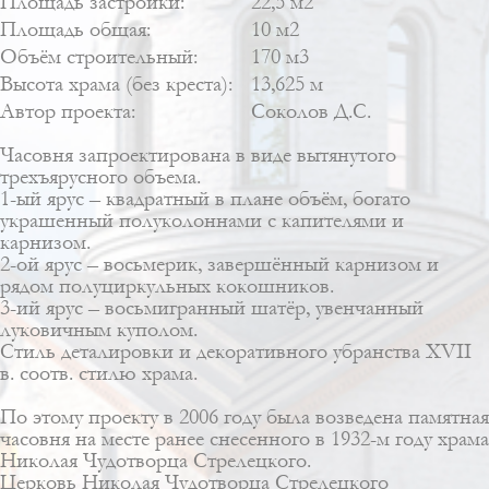
Площадь застройки:
22,5 м2
Площадь общая:
10 м2
Объём строительный:
170 м3
Высота храма (без креста):
13,625 м
Автор проекта:
Соколов Д.С.
Часовня запроектирована в виде вытянутого
трехъярусного объема.
1-ый ярус – квадратный в плане объём, богато
украшенный полуколоннами с капителями и
карнизом.
2-ой ярус – восьмерик, завершённый карнизом и
рядом полуциркульных кокошников.
3-ий ярус – восьмигранный шатёр, увенчанный
луковичным куполом.
Стиль деталировки и декоративного убранства XVII
в. соотв. стилю храма.
По этому проекту в 2006 году была возведена памятная
часовня на месте ранее снесенного в 1932-м году храма
Николая Чудотворца Стрелецкого.
Церковь Николая Чудотворца Стрелецкого