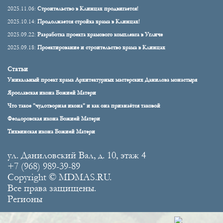
2025.11.06:
Строительство в Клинцах продвигается!
2025.10.14:
Продолжается стройка храма в Клинцах!
2025.09.22:
Разработка проекта храмового комплекса в Угличе
2025.09.18:
Проектирование и строительство храма в Клинцах
Статьи
Уникальный проект храма Архитектурных мастерских Данилова монастыря
Ярославская икона Божией Матери
Что такое "чудотворная икона" и как она признаётся таковой
Феодоровская икона Божией Матери
Тихвинская икона Божией Матери
ул. Даниловский Вал, д. 10, этаж 4
+7 (968) 989-39-89
Copyright © MDMAS.RU.
Все права защищены.
Регионы