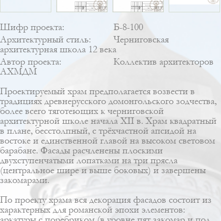
Шифр проекта:
Б-8-100
Архитектурный стиль:
Черниговская
архитектурная школа 12 века
Автор проекта:
Коллектив архитекторов
АХМДМ
Проектируемый храм предполагается возвести в
традициях древнерусского домонгольского зодчества,
более всего тяготеющих к черниговской
архитектурной школе начала XII в. Храм квадратный
в плане, бесстолпный, с трёхчастной апсидой на
востоке и единственной главой на высоком световом
барабане. Фасады расчленены плоскими
двухступенчатыми лопатками на три прясла
(центральное шире и выше боковых) и завершены
закомарами.
По проекту храма вся декорация фасадов состоит из
характерных для романской эпохи элементов:
аркатуры с поребриком (в уровне пят закомар и под