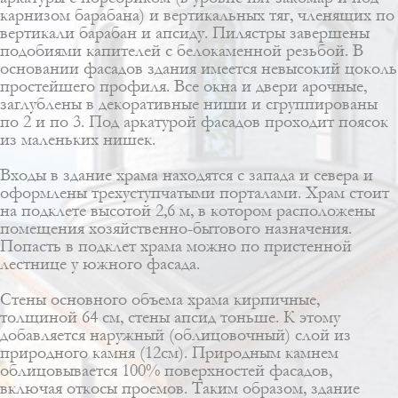
карнизом барабана) и вертикальных тяг, членящих по
вертикали барабан и апсиду. Пилястры завершены
подобиями капителей с белокаменной резьбой. В
основании фасадов здания имеется невысокий цоколь
простейшего профиля. Все окна и двери арочные,
заглублены в декоративные ниши и сгруппированы
по 2 и по 3. Под аркатурой фасадов проходит поясок
из маленьких нишек.
Входы в здание храма находятся с запада и севера и
оформлены трехуступчатыми порталами. Храм стоит
на подклете высотой 2,6 м, в котором расположены
помещения хозяйственно-бытового назначения.
Попасть в подклет храма можно по пристенной
лестнице у южного фасада.
Стены основного объема храма кирпичные,
толщиной 64 см, cтены апсид тоньше. К этому
добавляется наружный (облицовочный) слой из
природного камня (12см). Природным камнем
облицовывается 100% поверхностей фасадов,
включая откосы проемов. Таким образом, здание