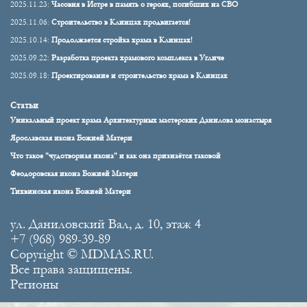
2025.11.23:
Часовня в Истре в память о героях, погибших на СВО
2025.11.06:
Строительство в Клинцах продвигается!
2025.10.14:
Продолжается стройка храма в Клинцах!
2025.09.22:
Разработка проекта храмового комплекса в Угличе
2025.09.18:
Проектирование и строительство храма в Клинцах
Статьи
Уникальный проект храма Архитектурных мастерских Данилова монастыря
Ярославская икона Божией Матери
Что такое "чудотворная икона" и как она признаётся таковой
Феодоровская икона Божией Матери
Тихвинская икона Божией Матери
ул. Даниловский Вал, д. 10, этаж 4
+7 (968) 989-39-89
Copyright © MDMAS.RU.
Все права защищены.
Регионы